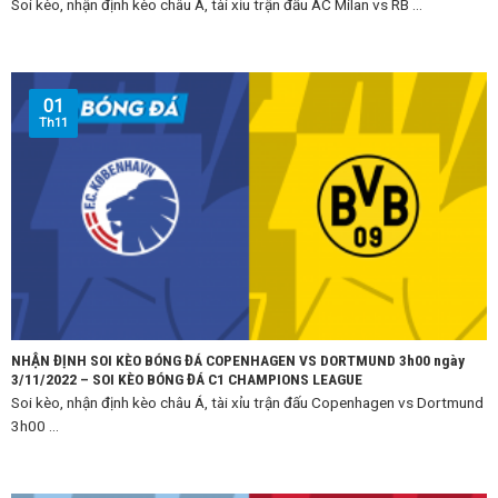
Soi kèo, nhận định kèo châu Á, tài xỉu trận đấu AC Milan vs RB ...
01
Th11
NHẬN ĐỊNH SOI KÈO BÓNG ĐÁ COPENHAGEN VS DORTMUND 3h00 ngày
3/11/2022 – SOI KÈO BÓNG ĐÁ C1 CHAMPIONS LEAGUE
Soi kèo, nhận định kèo châu Á, tài xỉu trận đấu Copenhagen vs Dortmund
3h00 ...