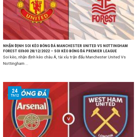
NHẬN ĐỊNH SOI KÈO BÓNG ĐÁ MANCHESTER UNITED VS NOTTINGHAM
FOREST 03h00 28/12/2022 – SOI KÈO BÓNG ĐÁ PREMIER LEAGUE
Soi kèo, nhận định kèo châu Á, tài xỉu trận đấu Manchester United Vs
Nottingham ...
24
Th12