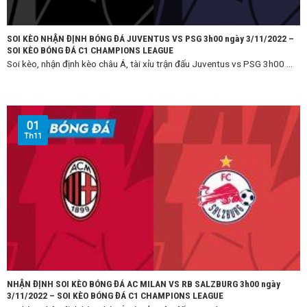
SOI KÈO NHẬN ĐỊNH BÓNG ĐÁ JUVENTUS VS PSG 3h00 ngày 3/11/2022 –
SOI KÈO BÓNG ĐÁ C1 CHAMPIONS LEAGUE
Soi kèo, nhận định kèo châu Á, tài xỉu trận đấu Juventus vs PSG 3h00 ...
01
Th11
NHẬN ĐỊNH SOI KÈO BÓNG ĐÁ AC MILAN VS RB SALZBURG 3h00 ngày
3/11/2022 – SOI KÈO BÓNG ĐÁ C1 CHAMPIONS LEAGUE