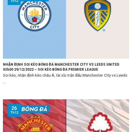
Th12
NHẬN ĐỊNH SOI KÈO BÓNG ĐÁ MANCHESTER CITY VS LEEDS UNITED
03h00 29/12/2022 – SOI KÈO BÓNG ĐÁ PREMIER LEAGUE
Soi kèo, nhận định kèo châu Á, tài xỉu trận đấu Manchester City vs Leeds
...
26
Th12