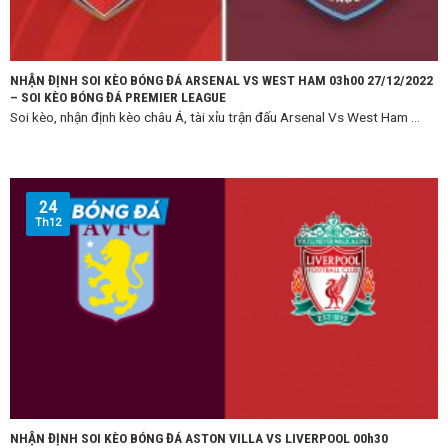
NHẬN ĐỊNH SOI KÈO BÓNG ĐÁ ARSENAL VS WEST HAM 03h00 27/12/2022
– SOI KÈO BÓNG ĐÁ PREMIER LEAGUE
Soi kèo, nhận định kèo châu Á, tài xỉu trận đấu Arsenal Vs West Ham ...
24
Th12
NHẬN ĐỊNH SOI KÈO BÓNG ĐÁ ASTON VILLA VS LIVERPOOL 00h30