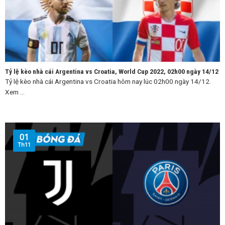
Tỷ lệ kèo nhà cái Argentina vs Croatia, World Cup 2022, 02h00 ngày 14/12
Tỷ lệ kèo nhà cái Argentina vs Croatia hôm nay lúc 02h00 ngày 14/12.
Xem ...
01
Th11