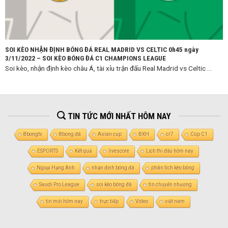
SOI KÈO NHẬN ĐỊNH BÓNG ĐÁ REAL MADRID VS CELTIC 0h45 ngày
3/11/2022 – SOI KÈO BÓNG ĐÁ C1 CHAMPIONS LEAGUE
Soi kèo, nhận định kèo châu Á, tài xỉu trận đấu Real Madrid vs Celtic ...
TIN TỨC MỚI NHẤT HÔM NAY
8bongtv
8bong đá
Asian cup
BXH
cr7
Cúp C1
ESPORTS
Kết quả
livescore
Lịch thi đấu hôm nay
Ngoại Hạng Anh
nhận định bóng đá
phân tích kèo bóng
Saudi Pro League
soi kèo bóng đá
tin chuyển nhượng
tin mới hôm nay
trực tiếp
Video
việt nam