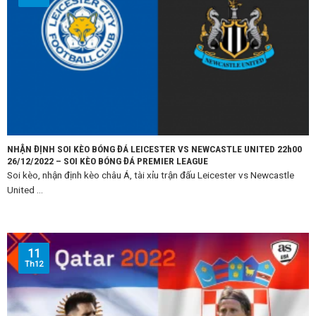
NHẬN ĐỊNH SOI KÈO BÓNG ĐÁ LEICESTER VS NEWCASTLE UNITED 22h00
26/12/2022 – SOI KÈO BÓNG ĐÁ PREMIER LEAGUE
Soi kèo, nhận định kèo châu Á, tài xỉu trận đấu Leicester vs Newcastle
United ...
11
Th12