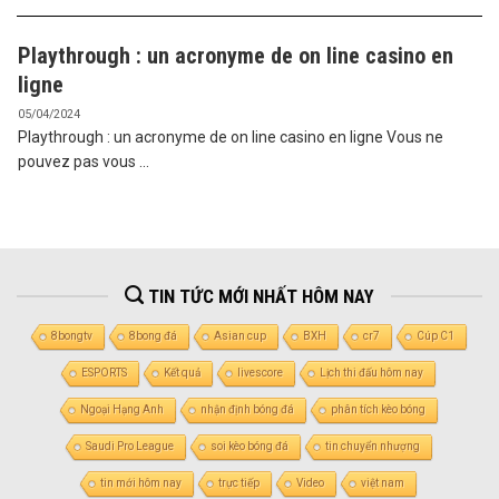
Playthrough : un acronyme de on line casino en
ligne
05/04/2024
Playthrough : un acronyme de on line casino en ligne Vous ne
pouvez pas vous ...
TIN TỨC MỚI NHẤT HÔM NAY
8bongtv
8bong đá
Asian cup
BXH
cr7
Cúp C1
ESPORTS
Kết quả
livescore
Lịch thi đấu hôm nay
Ngoại Hạng Anh
nhận định bóng đá
phân tích kèo bóng
Saudi Pro League
soi kèo bóng đá
tin chuyển nhượng
tin mới hôm nay
trực tiếp
Video
việt nam