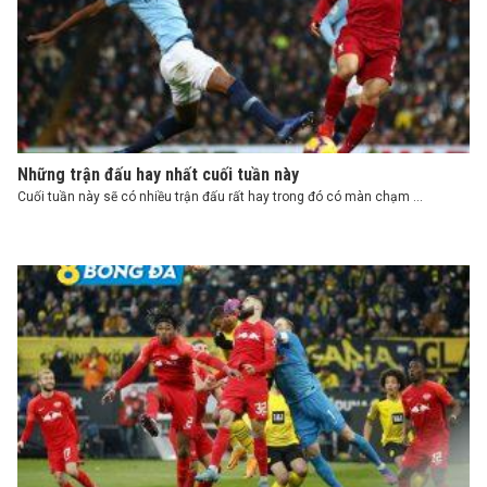
Những trận đấu hay nhất cuối tuần này
Cuối tuần này sẽ có nhiều trận đấu rất hay trong đó có màn chạm ...