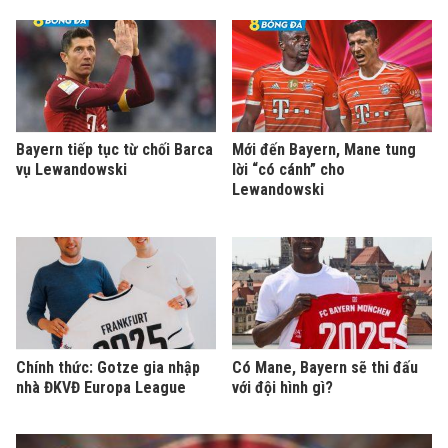
Bayern tiếp tục từ chối Barca
Mới đến Bayern, Mane tung
vụ Lewandowski
lời “có cánh” cho
Lewandowski
Chính thức: Gotze gia nhập
Có Mane, Bayern sẽ thi đấu
nhà ĐKVĐ Europa League
với đội hình gì?