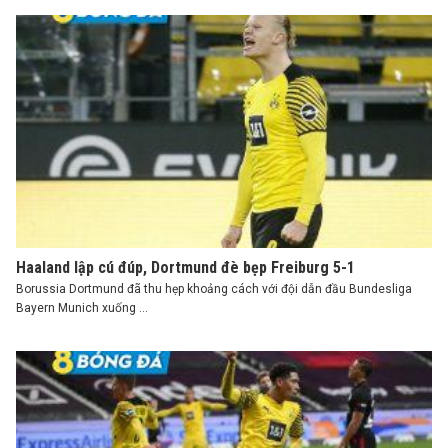
Haaland lập cú đúp, Dortmund đè bẹp Freiburg 5-1
Borussia Dortmund đã thu hẹp khoảng cách với đội dẫn đầu Bundesliga
Bayern Munich xuống ...