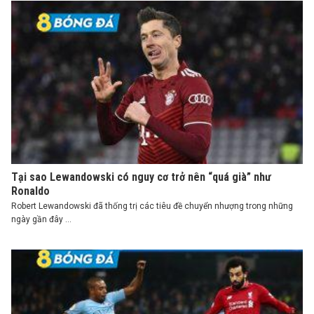
Tại sao Lewandowski có nguy cơ trở nên “quá già” như
Ronaldo
Robert Lewandowski đã thống trị các tiêu đề chuyển nhượng trong những
ngày gần đây ...