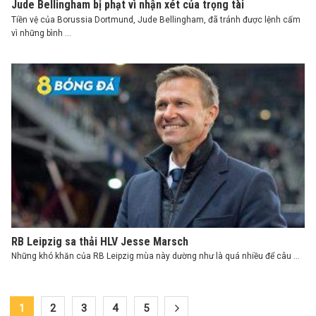
Jude Bellingham bị phạt vì nhận xét của trọng tài
Tiền vệ của Borussia Dortmund, Jude Bellingham, đã tránh được lệnh cấm
vì những bình ...
RB Leipzig sa thải HLV Jesse Marsch
Những khó khăn của RB Leipzig mùa này dường như là quá nhiều để câu ...
1
2
3
4
5