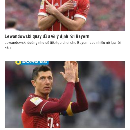
Lewandowski quay đầu về ý định rời Bayern
Lewandowski dường như sẽ tiếp tục chơi cho Bayern sau nhiều nỗ lực rời
câu ...