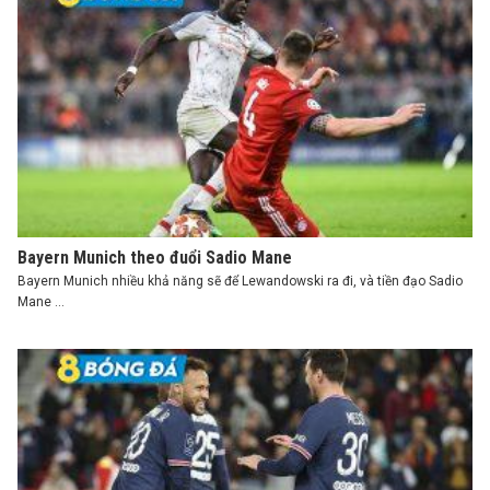
Bayern Munich theo đuổi Sadio Mane
Bayern Munich nhiều khả năng sẽ để Lewandowski ra đi, và tiền đạo Sadio
Mane ...