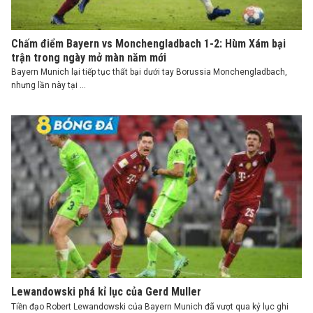
Chấm điểm Bayern vs Monchengladbach 1-2: Hùm Xám bại
trận trong ngày mở màn năm mới
Bayern Munich lại tiếp tục thất bại dưới tay Borussia Monchengladbach,
nhưng lần này tại ...
Lewandowski phá kỉ lục của Gerd Muller
Tiền đạo Robert Lewandowski của Bayern Munich đã vượt qua kỷ lục ghi