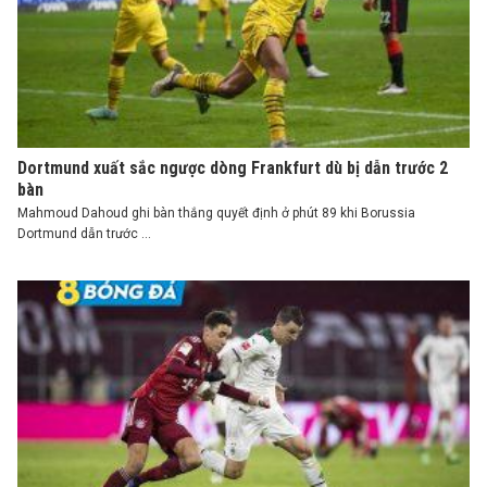
Dortmund xuất sắc ngược dòng Frankfurt dù bị dẫn trước 2
bàn
Mahmoud Dahoud ghi bàn thắng quyết định ở phút 89 khi Borussia
Dortmund dẫn trước ...