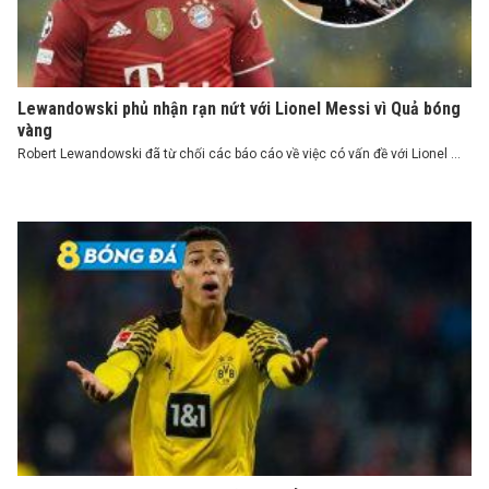
Lewandowski phủ nhận rạn nứt với Lionel Messi vì Quả bóng
vàng
Robert Lewandowski đã từ chối các báo cáo về việc có vấn đề với Lionel ...