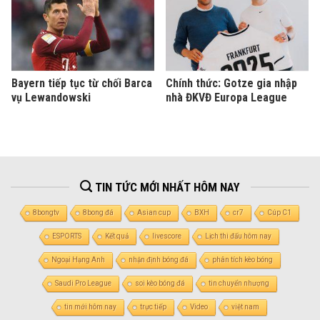
Bayern tiếp tục từ chối Barca
Chính thức: Gotze gia nhập
vụ Lewandowski
nhà ĐKVĐ Europa League
TIN TỨC MỚI NHẤT HÔM NAY
8bongtv
8bong đá
Asian cup
BXH
cr7
Cúp C1
ESPORTS
Kết quả
livescore
Lịch thi đấu hôm nay
Ngoại Hạng Anh
nhận định bóng đá
phân tích kèo bóng
Saudi Pro League
soi kèo bóng đá
tin chuyển nhượng
tin mới hôm nay
trực tiếp
Video
việt nam