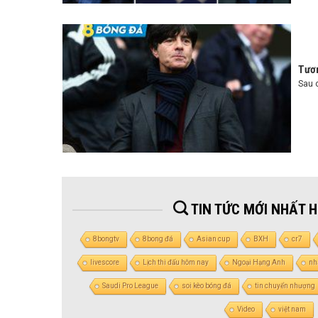
Tươn
Sau c
TIN TỨC MỚI NHẤT 
8bongtv
8bong đá
Asian cup
BXH
cr7
livescore
Lịch thi đấu hôm nay
Ngoại Hạng Anh
nh
Saudi Pro League
soi kèo bóng đá
tin chuyển nhượng
Video
việt nam