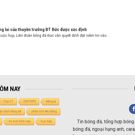
g lai của thuyền trưởng ĐT Đức được xác định
uộc họp, Liên đoàn bóng đá Đức vẫn quyết định đặt niềm tin vào ...
HÔM NAY
Cúp C1
ESPORTS
Kết quả
ận định bóng đá
phân tích kèo bóng
Tin bóng đá, tổng hợp bóng 
tin mới hôm nay
trực tiếp
bóng đá, ngoại hạng anh, carab