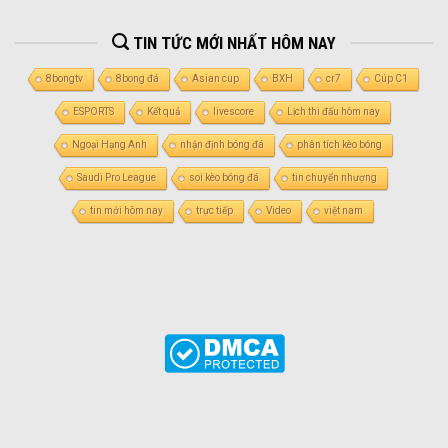
TIN TỨC MỚI NHẤT HÔM NAY
8bongtv
8bong đá
Asian cup
BXH
cr7
Cúp C1
ESPORTS
Kết quả
livescore
Lịch thi đấu hôm nay
Ngoại Hạng Anh
nhận định bóng đá
phân tích kèo bóng
Saudi Pro League
soi kèo bóng đá
tin chuyển nhượng
tin mới hôm nay
trực tiếp
Video
việt nam