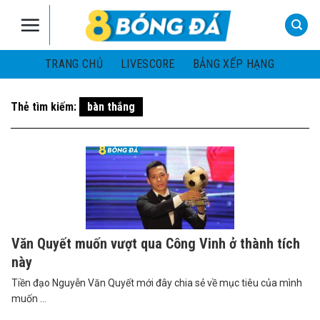
Skip
to
content
TRANG CHỦ
LIVESCORE
BẢNG XẾP HẠNG
Thẻ tìm kiếm:
bàn thắng
Văn Quyết muốn vượt qua Công Vinh ở thành tích
này
Tiền đạo Nguyễn Văn Quyết mới đây chia sẻ về mục tiêu của mình
muốn ...