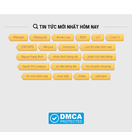
TIN TỨC MỚI NHẤT HÔM NAY
8bongtv
8bong đá
Asian cup
BXH
cr7
Cúp C1
ESPORTS
Kết quả
livescore
Lịch thi đấu hôm nay
Ngoại Hạng Anh
nhận định bóng đá
phân tích kèo bóng
Saudi Pro League
soi kèo bóng đá
tin chuyển nhượng
tin mới hôm nay
trực tiếp
Video
việt nam