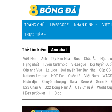
Skip
to
content
TRANG CHỦ
LIVESCORE
NHẬN ĐỊNH
VIỆT
TRỰC TIẾP
Thẻ tìm kiếm:
Amrabat
Việt Nam
Anh
Tây Ban Nha
Đức
Châu Âu
Hậu tr
Hạng nhất
Tuyển Omlimpic
V-League
Đội tuyển Quố
Cúp nhà Vua
La Liga
Đội tuyển Tây Ban Nha
Cúp QG
Nations League
HOT Fan
Quốc tế
Việt Nam
WAG
Nhận định
Chuyển nhượng
Italia
Serie A
Serie B
U23 Châu Á
U22 Đông Nam Á
U19 Châu Á
World Cu
! Без рубрики
1
Blog