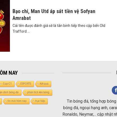
Bạo chi, Man Utd áp sát tiền vệ Sofyan
Amrabat
Cái tên được đánh giá sẽ là tân binh tiếp theo cập bến Old
Trafford ...
HÔM NAY
Cúp C1
ESPORTS
Kết quả
ận định bóng đá
phân tích kèo bóng
Tin bóng đá, tổng hợp bóng 
tin mới hôm nay
trực tiếp
bóng đá, ngoại hạng anh, carab
Ronaldo, Neymar,... cập nhật 