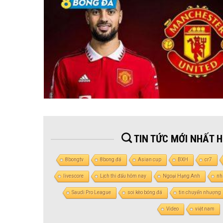
TIN TỨC MỚI NHẤT 
8bongtv
8bong đá
Asian cup
BXH
cr7
livescore
Lịch thi đấu hôm nay
Ngoại Hạng Anh
nh
Saudi Pro League
soi kèo bóng đá
tin chuyển nhượng
Video
việt nam