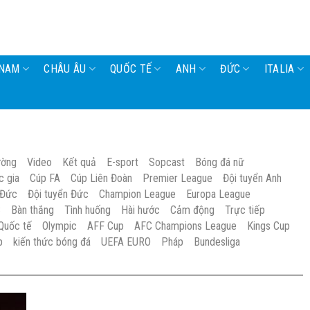
 NAM
CHÂU ÂU
QUỐC TẾ
ANH
ĐỨC
ITALIA
ường
Video
Kết quả
E-sport
Sopcast
Bóng đá nữ
c gia
Cúp FA
Cúp Liên Đoàn
Premier League
Đội tuyển Anh
 Đức
Đội tuyển Đức
Champion League
Europa League
S
Bàn thắng
Tình huống
Hài hước
Cảm động
Trực tiếp
Quốc tế
Olympic
AFF Cup
AFC Champions League
Kings Cup
p
kiến thức bóng đá
UEFA EURO
Pháp
Bundesliga