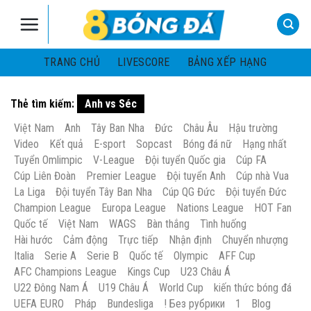
Skip
to
content
TRANG CHỦ
LIVESCORE
BẢNG XẾP HẠNG
Thẻ tìm kiếm:
Anh vs Séc
Việt Nam
Anh
Tây Ban Nha
Đức
Châu Âu
Hậu trường
Video
Kết quả
E-sport
Sopcast
Bóng đá nữ
Hạng nhất
Tuyển Omlimpic
V-League
Đội tuyển Quốc gia
Cúp FA
Cúp Liên Đoàn
Premier League
Đội tuyển Anh
Cúp nhà Vua
La Liga
Đội tuyển Tây Ban Nha
Cúp QG Đức
Đội tuyển Đức
Champion League
Europa League
Nations League
HOT Fan
Quốc tế
Việt Nam
WAGS
Bàn thắng
Tình huống
Hài hước
Cảm động
Trực tiếp
Nhận định
Chuyển nhượng
Italia
Serie A
Serie B
Quốc tế
Olympic
AFF Cup
AFC Champions League
Kings Cup
U23 Châu Á
U22 Đông Nam Á
U19 Châu Á
World Cup
kiến thức bóng đá
UEFA EURO
Pháp
Bundesliga
! Без рубрики
1
Blog