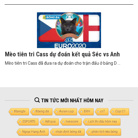
Mèo tiên tri Cass dự đoán kết quả Séc vs Anh
Mèo tiên tri Cass đã đưa ra dự đoán cho trận đấu ở bảng D ...
TIN TỨC MỚI NHẤT HÔM NAY
8bongtv
8bong đá
Asian cup
BXH
cr7
Cúp C1
ESPORTS
Kết quả
livescore
Lịch thi đấu hôm nay
Ngoại Hạng Anh
nhận định bóng đá
phân tích kèo bóng