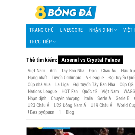
Skip
to
content
TRANG CHỦ
LIVESCORE
NHẬN ĐỊNH
VIỆT
TRỰC TIẾP
Thẻ tìm kiếm:
Arsenal vs Crystal Palace
Việt Nam
Anh
Tây Ban Nha
Đức
Châu Âu
Hậu tr
Hạng nhất
Tuyển Omlimpic
V-League
Đội tuyển Quố
Cúp nhà Vua
La Liga
Đội tuyển Tây Ban Nha
Cúp QG
Nations League
HOT Fan
Quốc tế
Việt Nam
WAG
Nhận định
Chuyển nhượng
Italia
Serie A
Serie B
U23 Châu Á
U22 Đông Nam Á
U19 Châu Á
World Cu
! Без рубрики
1
Blog