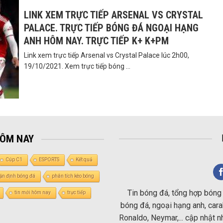
LINK XEM TRỰC TIẾP ARSENAL VS CRYSTAL
PALACE. TRỰC TIẾP BÓNG ĐÁ NGOẠI HẠNG
ANH HÔM NAY. TRỰC TIẾP K+ K+PM
Link xem trực tiếp Arsenal vs Crystal Palace lúc 2h00,
19/10/2021. Xem trực tiếp bóng ...
HÔM NAY
Cúp C1
ESPORTS
Kết quả
ận định bóng đá
phân tích kèo bóng
Tin bóng đá, tổng hợp bóng 
tin mới hôm nay
trực tiếp
bóng đá, ngoại hạng anh, carab
Ronaldo, Neymar,... cập nhật 