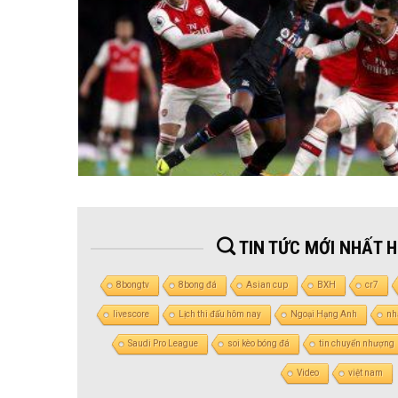
TIN TỨC MỚI NHẤT 
8bongtv
8bong đá
Asian cup
BXH
cr7
livescore
Lịch thi đấu hôm nay
Ngoại Hạng Anh
nh
Saudi Pro League
soi kèo bóng đá
tin chuyển nhượng
Video
việt nam