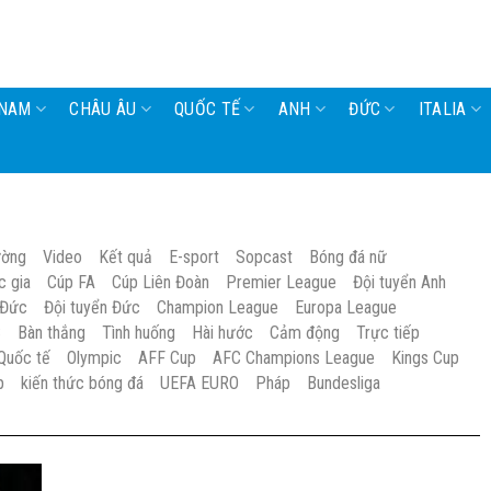
 NAM
CHÂU ÂU
QUỐC TẾ
ANH
ĐỨC
ITALIA
ường
Video
Kết quả
E-sport
Sopcast
Bóng đá nữ
c gia
Cúp FA
Cúp Liên Đoàn
Premier League
Đội tuyển Anh
 Đức
Đội tuyển Đức
Champion League
Europa League
S
Bàn thắng
Tình huống
Hài hước
Cảm động
Trực tiếp
Quốc tế
Olympic
AFF Cup
AFC Champions League
Kings Cup
p
kiến thức bóng đá
UEFA EURO
Pháp
Bundesliga