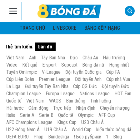
Skip
to
content
TRANG CHỦ
LIVESCORE
BẢNG XẾP HẠNG
Thẻ tìm kiếm:
bán độ
Việt Nam
Anh
Tây Ban Nha
Đức
Châu Âu
Hậu trường
Video
Kết quả
E-sport
Sopcast
Bóng đá nữ
Hạng nhất
Tuyển Omlimpic
V-League
Đội tuyển Quốc gia
Cúp FA
Cúp Liên Đoàn
Premier League
Đội tuyển Anh
Cúp nhà Vua
La Liga
Đội tuyển Tây Ban Nha
Cúp QG Đức
Đội tuyển Đức
Champion League
Europa League
Nations League
HOT Fan
Quốc tế
Việt Nam
WAGS
Bàn thắng
Tình huống
Hài hước
Cảm động
Trực tiếp
Nhận định
Chuyển nhượng
Italia
Serie A
Serie B
Quốc tế
Olympic
AFF Cup
AFC Champions League
Kings Cup
U23 Châu Á
U22 Đông Nam Á
U19 Châu Á
World Cup
kiến thức bóng đá
UEFA EURO
Pháp
Bundesliga
! Без рубрики
1
Blog