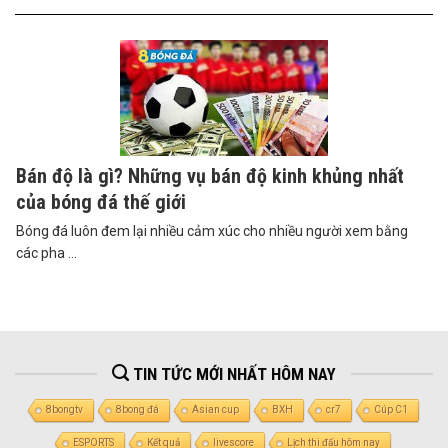
Bán độ là gì? Những vụ bán độ kinh khủng nhất
của bóng đá thế giới
Bóng đá luôn đem lại nhiều cảm xúc cho nhiều người xem bằng
các pha ...
TIN TỨC MỚI NHẤT HÔM NAY
8bongtv
8bong đá
Asian cup
BXH
cr7
Cúp C1
ESPORTS
Kết quả
livescore
Lịch thi đấu hôm nay