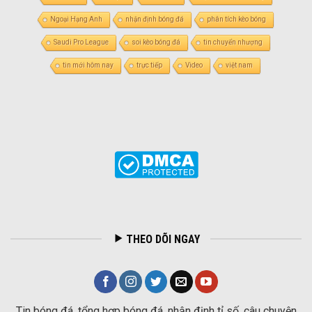
Ngoại Hạng Anh
nhận định bóng đá
phân tích kèo bóng
Saudi Pro League
soi kèo bóng đá
tin chuyển nhượng
tin mới hôm nay
trực tiếp
Video
việt nam
THEO DÕI NGAY
Tin bóng đá, tổng hợp bóng đá, nhận định tỉ số, câu chuyện