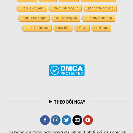
Ngoại Hạng Anh
nhận định bóng đá
phân tích kèo bóng
Saudi Pro League
soi kèo bóng đá
tin chuyển nhượng
tin mới hôm nay
trực tiếp
Video
việt nam
THEO DÕI NGAY
Tin bóng đá, tổng hợp bóng đá, nhận định tỉ số, câu chuyện