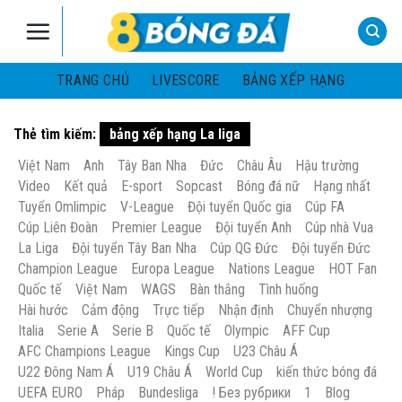
Skip
to
content
TRANG CHỦ
LIVESCORE
BẢNG XẾP HẠNG
Thẻ tìm kiếm:
bảng xếp hạng La liga
Việt Nam
Anh
Tây Ban Nha
Đức
Châu Âu
Hậu trường
Video
Kết quả
E-sport
Sopcast
Bóng đá nữ
Hạng nhất
Tuyển Omlimpic
V-League
Đội tuyển Quốc gia
Cúp FA
Cúp Liên Đoàn
Premier League
Đội tuyển Anh
Cúp nhà Vua
La Liga
Đội tuyển Tây Ban Nha
Cúp QG Đức
Đội tuyển Đức
Champion League
Europa League
Nations League
HOT Fan
Quốc tế
Việt Nam
WAGS
Bàn thắng
Tình huống
Hài hước
Cảm động
Trực tiếp
Nhận định
Chuyển nhượng
Italia
Serie A
Serie B
Quốc tế
Olympic
AFF Cup
AFC Champions League
Kings Cup
U23 Châu Á
U22 Đông Nam Á
U19 Châu Á
World Cup
kiến thức bóng đá
UEFA EURO
Pháp
Bundesliga
! Без рубрики
1
Blog