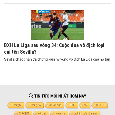
BXH La Liga sau vòng 34: Cuộc đua vô địch loại
cái tên Sevilla?
Sevilla chắc chắn đã chứng kiến ​​hy vọng vô địch La Liga của họ tan
...
TIN TỨC MỚI NHẤT HÔM NAY
8bongtv
8bong đá
Asian cup
BXH
cr7
Cúp C1
ESPORTS
Kết quả
livescore
Lịch thi đấu hôm nay