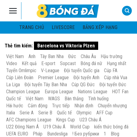
Skip
to
content
TRANG CHỦ
LIVESCORE
BẢNG XẾP HẠNG
Thẻ tìm kiếm:
Barcelona vs Viktoria Plzen
Việt Nam
Anh
Tây Ban Nha
Đức
Châu Âu
Hậu trường
Video
Kết quả
E-sport
Sopcast
Bóng đá nữ
Hạng nhất
Tuyển Omlimpic
V-League
Đội tuyển Quốc gia
Cúp FA
Cúp Liên Đoàn
Premier League
Đội tuyển Anh
Cúp nhà Vua
La Liga
Đội tuyển Tây Ban Nha
Cúp QG Đức
Đội tuyển Đức
Champion League
Europa League
Nations League
HOT Fan
Quốc tế
Việt Nam
WAGS
Bàn thắng
Tình huống
Hài hước
Cảm động
Trực tiếp
Nhận định
Chuyển nhượng
Italia
Serie A
Serie B
Quốc tế
Olympic
AFF Cup
AFC Champions League
Kings Cup
U23 Châu Á
U22 Đông Nam Á
U19 Châu Á
World Cup
kiến thức bóng đá
UEFA EURO
Pháp
Bundesliga
! Без рубрики
1
Blog