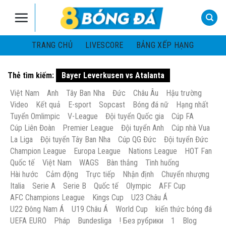
Skip
to
content
TRANG CHỦ
LIVESCORE
BẢNG XẾP HẠNG
Thẻ tìm kiếm:
Bayer Leverkusen vs Atalanta
Việt Nam
Anh
Tây Ban Nha
Đức
Châu Âu
Hậu trường
Video
Kết quả
E-sport
Sopcast
Bóng đá nữ
Hạng nhất
Tuyển Omlimpic
V-League
Đội tuyển Quốc gia
Cúp FA
Cúp Liên Đoàn
Premier League
Đội tuyển Anh
Cúp nhà Vua
La Liga
Đội tuyển Tây Ban Nha
Cúp QG Đức
Đội tuyển Đức
Champion League
Europa League
Nations League
HOT Fan
Quốc tế
Việt Nam
WAGS
Bàn thắng
Tình huống
Hài hước
Cảm động
Trực tiếp
Nhận định
Chuyển nhượng
Italia
Serie A
Serie B
Quốc tế
Olympic
AFF Cup
AFC Champions League
Kings Cup
U23 Châu Á
U22 Đông Nam Á
U19 Châu Á
World Cup
kiến thức bóng đá
UEFA EURO
Pháp
Bundesliga
! Без рубрики
1
Blog