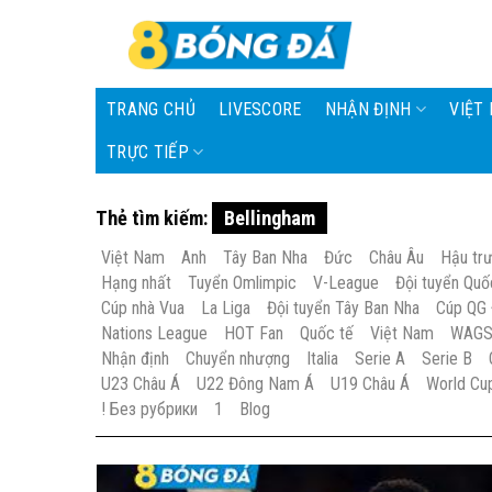
Skip
to
content
TRANG CHỦ
LIVESCORE
NHẬN ĐỊNH
VIỆT
TRỰC TIẾP
Thẻ tìm kiếm:
Bellingham
Việt Nam
Anh
Tây Ban Nha
Đức
Châu Âu
Hậu tr
Hạng nhất
Tuyển Omlimpic
V-League
Đội tuyển Quố
Cúp nhà Vua
La Liga
Đội tuyển Tây Ban Nha
Cúp QG
Nations League
HOT Fan
Quốc tế
Việt Nam
WAG
Nhận định
Chuyển nhượng
Italia
Serie A
Serie B
U23 Châu Á
U22 Đông Nam Á
U19 Châu Á
World Cu
! Без рубрики
1
Blog