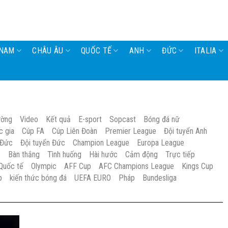
 NAM
CHÂU ÂU
QUỐC TẾ
ANH
ĐỨC
ITALIA
ường
Video
Kết quả
E-sport
Sopcast
Bóng đá nữ
c gia
Cúp FA
Cúp Liên Đoàn
Premier League
Đội tuyển Anh
 Đức
Đội tuyển Đức
Champion League
Europa League
S
Bàn thắng
Tình huống
Hài hước
Cảm động
Trực tiếp
Quốc tế
Olympic
AFF Cup
AFC Champions League
Kings Cup
p
kiến thức bóng đá
UEFA EURO
Pháp
Bundesliga