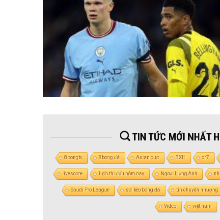
TIN TỨC MỚI NHẤT 
8bongtv
8bong đá
Asian cup
BXH
cr7
livescore
Lịch thi đấu hôm nay
Ngoại Hạng Anh
nh
Saudi Pro League
soi kèo bóng đá
tin chuyển nhượng
Video
việt nam