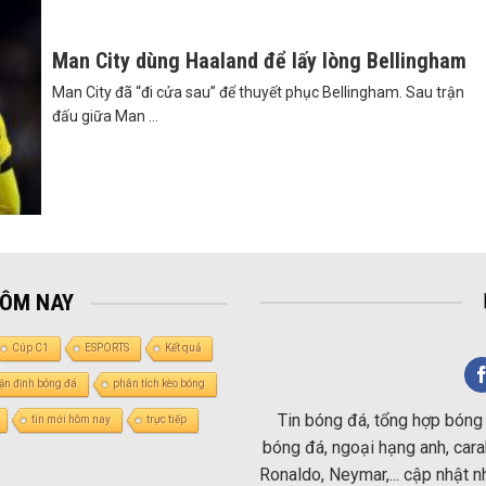
Man City dùng Haaland để lấy lòng Bellingham
Man City đã “đi cửa sau” để thuyết phục Bellingham. Sau trận
đấu giữa Man ...
HÔM NAY
Cúp C1
ESPORTS
Kết quả
ận định bóng đá
phân tích kèo bóng
Tin bóng đá, tổng hợp bóng 
tin mới hôm nay
trực tiếp
bóng đá, ngoại hạng anh, carab
Ronaldo, Neymar,... cập nhật 