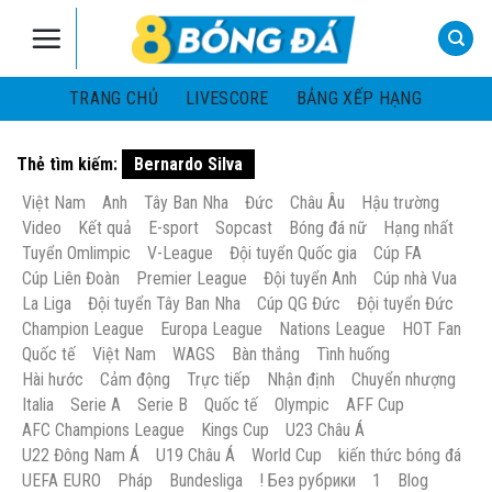
Skip
to
content
TRANG CHỦ
LIVESCORE
BẢNG XẾP HẠNG
Thẻ tìm kiếm:
Bernardo Silva
Việt Nam
Anh
Tây Ban Nha
Đức
Châu Âu
Hậu trường
Video
Kết quả
E-sport
Sopcast
Bóng đá nữ
Hạng nhất
Tuyển Omlimpic
V-League
Đội tuyển Quốc gia
Cúp FA
Cúp Liên Đoàn
Premier League
Đội tuyển Anh
Cúp nhà Vua
La Liga
Đội tuyển Tây Ban Nha
Cúp QG Đức
Đội tuyển Đức
Champion League
Europa League
Nations League
HOT Fan
Quốc tế
Việt Nam
WAGS
Bàn thắng
Tình huống
Hài hước
Cảm động
Trực tiếp
Nhận định
Chuyển nhượng
Italia
Serie A
Serie B
Quốc tế
Olympic
AFF Cup
AFC Champions League
Kings Cup
U23 Châu Á
U22 Đông Nam Á
U19 Châu Á
World Cup
kiến thức bóng đá
UEFA EURO
Pháp
Bundesliga
! Без рубрики
1
Blog