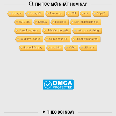
TIN TỨC MỚI NHẤT HÔM NAY
8bongtv
8bong đá
Asian cup
BXH
cr7
Cúp C1
ESPORTS
Kết quả
livescore
Lịch thi đấu hôm nay
Ngoại Hạng Anh
nhận định bóng đá
phân tích kèo bóng
Saudi Pro League
soi kèo bóng đá
tin chuyển nhượng
tin mới hôm nay
trực tiếp
Video
việt nam
THEO DÕI NGAY