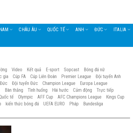
 NAM
CHÂU ÂU
QUỐC TẾ
ANH
ĐỨC
ITALIA
ường
Video
Kết quả
E-sport
Sopcast
Bóng đá nữ
c gia
Cúp FA
Cúp Liên Đoàn
Premier League
Đội tuyển Anh
 Đức
Đội tuyển Đức
Champion League
Europa League
S
Bàn thắng
Tình huống
Hài hước
Cảm động
Trực tiếp
Quốc tế
Olympic
AFF Cup
AFC Champions League
Kings Cup
p
kiến thức bóng đá
UEFA EURO
Pháp
Bundesliga