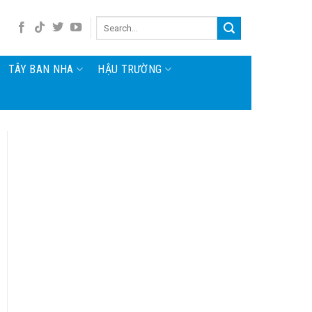
TÂY BAN NHA
HẬU TRƯỜNG