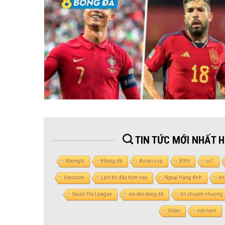
TIN TỨC MỚI NHẤT 
8bongtv
8bong đá
Asian cup
BXH
cr7
livescore
Lịch thi đấu hôm nay
Ngoại Hạng Anh
nh
Saudi Pro League
soi kèo bóng đá
tin chuyển nhượng
Video
việt nam