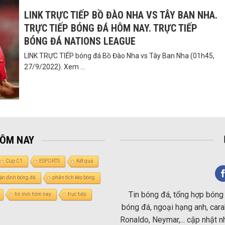
LINK TRỰC TIẾP BỒ ĐÀO NHA VS TÂY BAN NHA.
TRỰC TIẾP BÓNG ĐÁ HÔM NAY. TRỰC TIẾP
BÓNG ĐÁ NATIONS LEAGUE
LINK TRỰC TIẾP bóng đá Bồ Đào Nha vs Tây Ban Nha (01h45,
27/9/2022). Xem ...
HÔM NAY
Cúp C1
ESPORTS
Kết quả
ận định bóng đá
phân tích kèo bóng
Tin bóng đá, tổng hợp bóng 
tin mới hôm nay
trực tiếp
bóng đá, ngoại hạng anh, carab
Ronaldo, Neymar,... cập nhật 