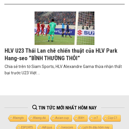
HLV U23 Thái Lan chê chiến thuật của HLV Park
Hang-seo ”BÌNH THƯỜNG THÔI”
Chia sẻ trên tờ Siam Sports, HLV Alexandre Gama thừa nhận thất
bại trước U23 Việt ...
TIN TỨC MỚI NHẤT HÔM NAY
8bongtv
8bong đá
Asian cup
BXH
cr7
Cúp C1
ESPORTS
Kết quả
livescore
Lịch thi đấu hôm nay