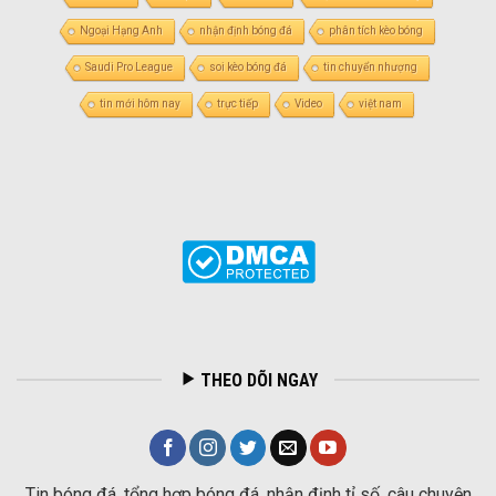
Ngoại Hạng Anh
nhận định bóng đá
phân tích kèo bóng
Saudi Pro League
soi kèo bóng đá
tin chuyển nhượng
tin mới hôm nay
trực tiếp
Video
việt nam
THEO DÕI NGAY
Tin bóng đá, tổng hợp bóng đá, nhận định tỉ số, câu chuyện