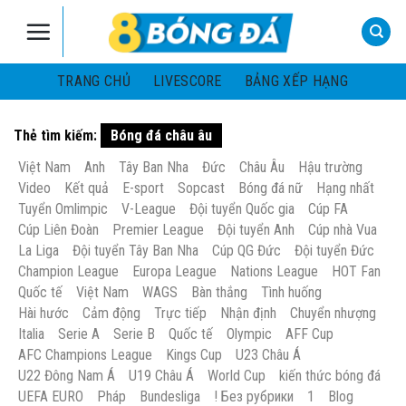
Skip
to
content
TRANG CHỦ
LIVESCORE
BẢNG XẾP HẠNG
Thẻ tìm kiếm:
Bóng đá châu âu
Việt Nam
Anh
Tây Ban Nha
Đức
Châu Âu
Hậu trường
Video
Kết quả
E-sport
Sopcast
Bóng đá nữ
Hạng nhất
Tuyển Omlimpic
V-League
Đội tuyển Quốc gia
Cúp FA
Cúp Liên Đoàn
Premier League
Đội tuyển Anh
Cúp nhà Vua
La Liga
Đội tuyển Tây Ban Nha
Cúp QG Đức
Đội tuyển Đức
Champion League
Europa League
Nations League
HOT Fan
Quốc tế
Việt Nam
WAGS
Bàn thắng
Tình huống
Hài hước
Cảm động
Trực tiếp
Nhận định
Chuyển nhượng
Italia
Serie A
Serie B
Quốc tế
Olympic
AFF Cup
AFC Champions League
Kings Cup
U23 Châu Á
U22 Đông Nam Á
U19 Châu Á
World Cup
kiến thức bóng đá
UEFA EURO
Pháp
Bundesliga
! Без рубрики
1
Blog