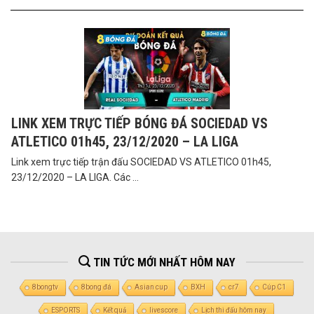
LINK XEM TRỰC TIẾP BÓNG ĐÁ SOCIEDAD VS
ATLETICO 01h45, 23/12/2020 – LA LIGA
Link xem trực tiếp trận đấu SOCIEDAD VS ATLETICO 01h45,
23/12/2020 – LA LIGA. Các ...
TIN TỨC MỚI NHẤT HÔM NAY
8bongtv
8bong đá
Asian cup
BXH
cr7
Cúp C1
ESPORTS
Kết quả
livescore
Lịch thi đấu hôm nay