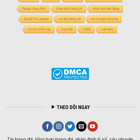
Ngoại Hạng Anh
nhận định bóng đá
phân tích kèo bóng
Saudi Pro League
soi kèo bóng đá
tin chuyển nhượng
tin mới hôm nay
trực tiếp
Video
việt nam
THEO DÕI NGAY
Tin bóng đá, tổng hợp bóng đá, nhận định tỉ số, câu chuyện