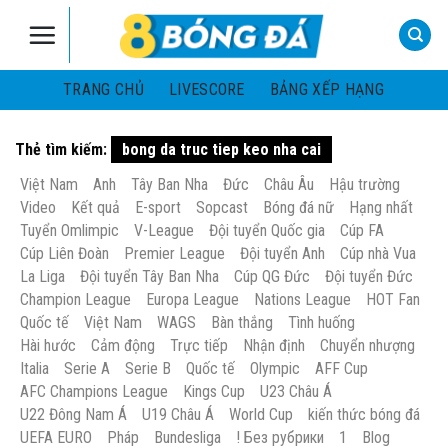
Skip
to
content
TRANG CHỦ
LIVESCORE
BẢNG XẾP HẠNG
Thẻ tìm kiếm:
bong da truc tiep keo nha cai
Việt Nam
Anh
Tây Ban Nha
Đức
Châu Âu
Hậu trường
Video
Kết quả
E-sport
Sopcast
Bóng đá nữ
Hạng nhất
Tuyển Omlimpic
V-League
Đội tuyển Quốc gia
Cúp FA
Cúp Liên Đoàn
Premier League
Đội tuyển Anh
Cúp nhà Vua
La Liga
Đội tuyển Tây Ban Nha
Cúp QG Đức
Đội tuyển Đức
Champion League
Europa League
Nations League
HOT Fan
Quốc tế
Việt Nam
WAGS
Bàn thắng
Tình huống
Hài hước
Cảm động
Trực tiếp
Nhận định
Chuyển nhượng
Italia
Serie A
Serie B
Quốc tế
Olympic
AFF Cup
AFC Champions League
Kings Cup
U23 Châu Á
U22 Đông Nam Á
U19 Châu Á
World Cup
kiến thức bóng đá
UEFA EURO
Pháp
Bundesliga
! Без рубрики
1
Blog