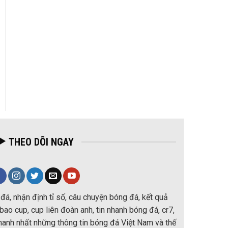
THEO DÕI NGAY
đá, nhận định tỉ số, câu chuyện bóng đá, kết quả
ao cup, cup liên đoàn anh, tin nhanh bóng đá, cr7,
nhanh nhất những thông tin bóng đá Việt Nam và thế