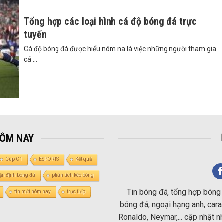
Tổng hợp các loại hình cá độ bóng đá trực
tuyến
Cá độ bóng đá được hiểu nôm na là việc những người tham gia
cá ...
HÔM NAY
Cúp C1
ESPORTS
Kết quả
ận định bóng đá
phân tích kèo bóng
Tin bóng đá, tổng hợp bóng 
tin mới hôm nay
trực tiếp
bóng đá, ngoại hạng anh, carab
Ronaldo, Neymar,... cập nhật 