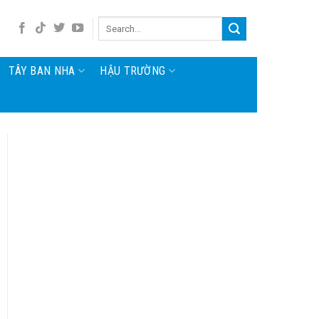
TÂY BAN NHA
HẬU TRƯỜNG