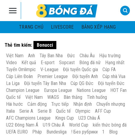
Skip
to
content
TRANG CHỦ
LIVESCORE
BẢNG XẾP HẠNG
Thẻ tìm kiếm:
Bonucci
Việt Nam
Anh
Tây Ban Nha
Đức
Châu Âu
Hậu trường
Video
Kết quả
E-sport
Sopcast
Bóng đá nữ
Hạng nhất
Tuyển Omlimpic
V-League
Đội tuyển Quốc gia
Cúp FA
Cúp Liên Đoàn
Premier League
Đội tuyển Anh
Cúp nhà Vua
La Liga
Đội tuyển Tây Ban Nha
Cúp QG Đức
Đội tuyển Đức
Champion League
Europa League
Nations League
HOT Fan
Quốc tế
Việt Nam
WAGS
Bàn thắng
Tình huống
Hài hước
Cảm động
Trực tiếp
Nhận định
Chuyển nhượng
Italia
Serie A
Serie B
Quốc tế
Olympic
AFF Cup
AFC Champions League
Kings Cup
U23 Châu Á
U22 Đông Nam Á
U19 Châu Á
World Cup
kiến thức bóng đá
UEFA EURO
Pháp
Bundesliga
! Без рубрики
1
Blog