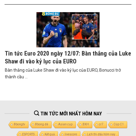
Tin tức Euro 2020 ngày 12/07: Bàn thắng của Luke
Shaw đi vào kỷ lục của EURO
Bàn thắng của Luke Shaw đi vào kỷ lục của EURO, Bonucci trở
thành cầu ...
TIN TỨC MỚI NHẤT HÔM NAY
8bongtv
8bong đá
Asian cup
BXH
cr7
Cúp C1
ESPORTS
Kết quả
livescore
Lịch thi đấu hôm nay