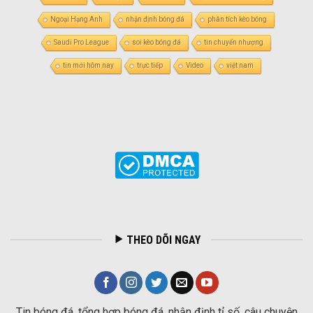
Ngoại Hạng Anh
nhận định bóng đá
phân tích kèo bóng
Saudi Pro League
soi kèo bóng đá
tin chuyển nhượng
tin mới hôm nay
trực tiếp
Video
việt nam
THEO DÕI NGAY
Tin bóng đá, tổng hợp bóng đá, nhận định tỉ số, câu chuyện