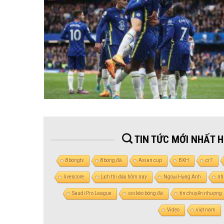
TIN TỨC MỚI NHẤT 
8bongtv
8bong đá
Asian cup
BXH
cr7
livescore
Lịch thi đấu hôm nay
Ngoại Hạng Anh
nh
Saudi Pro League
soi kèo bóng đá
tin chuyển nhượng
Video
việt nam