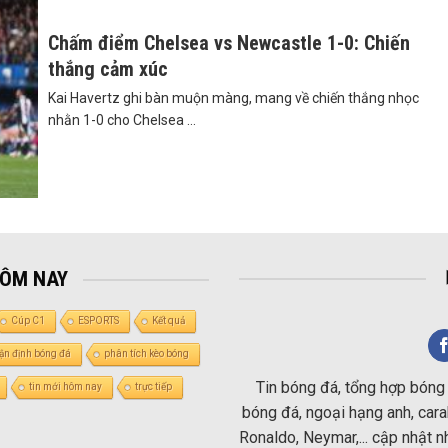
Chấm điểm Chelsea vs Newcastle 1-0: Chiến
thắng cảm xúc
Kai Havertz ghi bàn muộn màng, mang về chiến thắng nhọc
nhằn 1-0 cho Chelsea ...
HÔM NAY
Cúp C1
ESPORTS
Kết quả
ận định bóng đá
phân tích kèo bóng
Tin bóng đá, tổng hợp bóng 
tin mới hôm nay
trực tiếp
bóng đá, ngoại hạng anh, carab
Ronaldo, Neymar,... cập nhật 