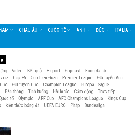
 NAM
CHÂU ÂU
QUỐC TẾ
ANH
ĐỨC
ITALIA
le
ường
Video
Kết quả
E-sport
Sopcast
Bóng đá nữ
c gia
Cúp FA
Cúp Liên Đoàn
Premier League
Đội tuyển Anh
 Đức
Đội tuyển Đức
Champion League
Europa League
S
Bàn thắng
Tình huống
Hài hước
Cảm động
Trực tiếp
Quốc tế
Olympic
AFF Cup
AFC Champions League
Kings Cup
p
kiến thức bóng đá
UEFA EURO
Pháp
Bundesliga