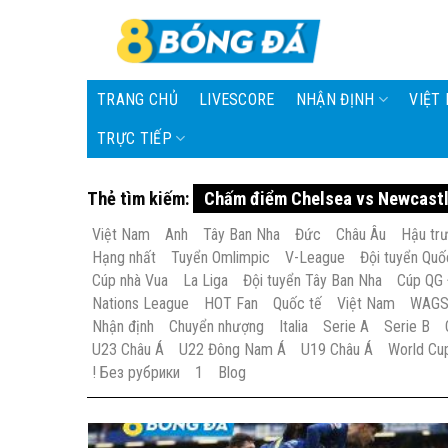
Skip
to
content
TRANG CHỦ
LIVESCORE
NHẬN ĐỊNH
VIỆT
TRỰC TIẾP
Thẻ tìm kiếm:
Chấm điểm Chelsea vs Newcast
Việt Nam
Anh
Tây Ban Nha
Đức
Châu Âu
Hậu tr
Hạng nhất
Tuyển Omlimpic
V-League
Đội tuyển Quố
Cúp nhà Vua
La Liga
Đội tuyển Tây Ban Nha
Cúp QG
Nations League
HOT Fan
Quốc tế
Việt Nam
WAG
Nhận định
Chuyển nhượng
Italia
Serie A
Serie B
U23 Châu Á
U22 Đông Nam Á
U19 Châu Á
World Cu
! Без рубрики
1
Blog