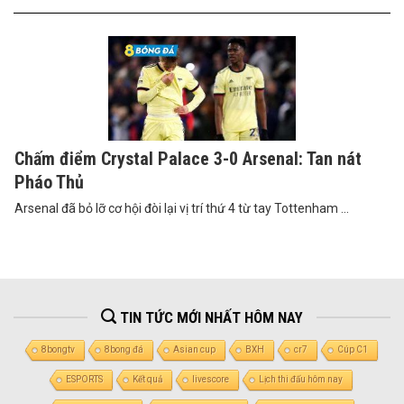
Chấm điểm Crystal Palace 3-0 Arsenal: Tan nát
Pháo Thủ
Arsenal đã bỏ lỡ cơ hội đòi lại vị trí thứ 4 từ tay Tottenham ...
TIN TỨC MỚI NHẤT HÔM NAY
8bongtv
8bong đá
Asian cup
BXH
cr7
Cúp C1
ESPORTS
Kết quả
livescore
Lịch thi đấu hôm nay