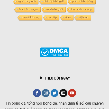
Ngoại Hạng Anh
nhận định bóng đá
phân tích kèo bóng
Saudi Pro League
soi kèo bóng đá
tin chuyển nhượng
tin mới hôm nay
trực tiếp
Video
việt nam
THEO DÕI NGAY
Tin bóng đá, tổng hợp bóng đá, nhận định tỉ số, câu chuyện