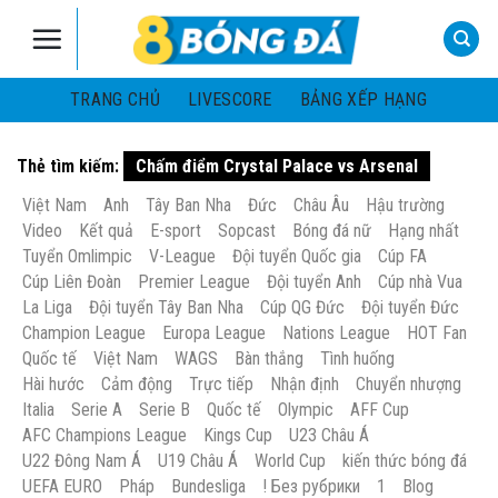
Skip
to
content
TRANG CHỦ
LIVESCORE
BẢNG XẾP HẠNG
Thẻ tìm kiếm:
Chấm điểm Crystal Palace vs Arsenal
Việt Nam
Anh
Tây Ban Nha
Đức
Châu Âu
Hậu trường
Video
Kết quả
E-sport
Sopcast
Bóng đá nữ
Hạng nhất
Tuyển Omlimpic
V-League
Đội tuyển Quốc gia
Cúp FA
Cúp Liên Đoàn
Premier League
Đội tuyển Anh
Cúp nhà Vua
La Liga
Đội tuyển Tây Ban Nha
Cúp QG Đức
Đội tuyển Đức
Champion League
Europa League
Nations League
HOT Fan
Quốc tế
Việt Nam
WAGS
Bàn thắng
Tình huống
Hài hước
Cảm động
Trực tiếp
Nhận định
Chuyển nhượng
Italia
Serie A
Serie B
Quốc tế
Olympic
AFF Cup
AFC Champions League
Kings Cup
U23 Châu Á
U22 Đông Nam Á
U19 Châu Á
World Cup
kiến thức bóng đá
UEFA EURO
Pháp
Bundesliga
! Без рубрики
1
Blog