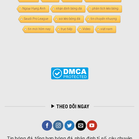
Ngoại Hạng Anh
nhận định bóng đá
phân tích kèo bóng
Saudi Pro League
soi kèo bóng đá
tin chuyển nhượng
tin mới hôm nay
trực tiếp
Video
việt nam
THEO DÕI NGAY
Tin bóng đá, tổng hợp bóng đá, nhận định tỉ số, câu chuyện