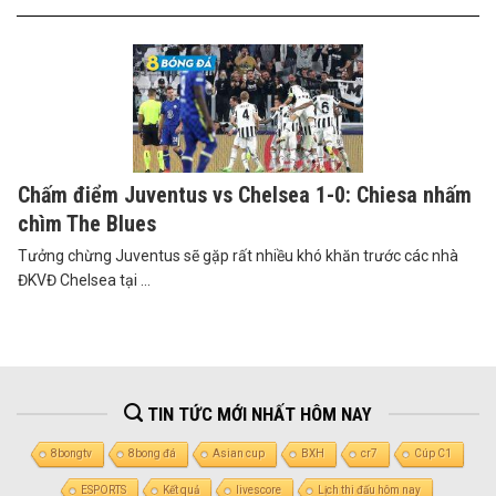
Chấm điểm Juventus vs Chelsea 1-0: Chiesa nhấm
chìm The Blues
Tưởng chừng Juventus sẽ gặp rất nhiều khó khăn trước các nhà
ĐKVĐ Chelsea tại ...
TIN TỨC MỚI NHẤT HÔM NAY
8bongtv
8bong đá
Asian cup
BXH
cr7
Cúp C1
ESPORTS
Kết quả
livescore
Lịch thi đấu hôm nay