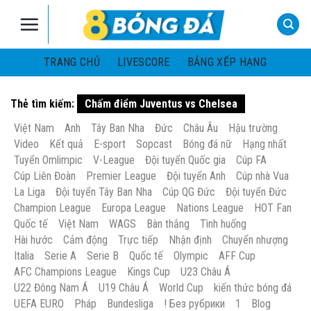
Skip
to
content
TRANG CHỦ
LIVESCORE
BẢNG XẾP HẠNG
Thẻ tìm kiếm:
Chấm điểm Juventus vs Chelsea
Việt Nam
Anh
Tây Ban Nha
Đức
Châu Âu
Hậu trường
Video
Kết quả
E-sport
Sopcast
Bóng đá nữ
Hạng nhất
Tuyển Omlimpic
V-League
Đội tuyển Quốc gia
Cúp FA
Cúp Liên Đoàn
Premier League
Đội tuyển Anh
Cúp nhà Vua
La Liga
Đội tuyển Tây Ban Nha
Cúp QG Đức
Đội tuyển Đức
Champion League
Europa League
Nations League
HOT Fan
Quốc tế
Việt Nam
WAGS
Bàn thắng
Tình huống
Hài hước
Cảm động
Trực tiếp
Nhận định
Chuyển nhượng
Italia
Serie A
Serie B
Quốc tế
Olympic
AFF Cup
AFC Champions League
Kings Cup
U23 Châu Á
U22 Đông Nam Á
U19 Châu Á
World Cup
kiến thức bóng đá
UEFA EURO
Pháp
Bundesliga
! Без рубрики
1
Blog