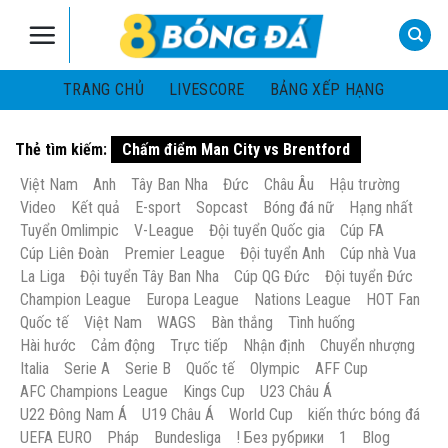
Skip
to
content
TRANG CHỦ
LIVESCORE
BẢNG XẾP HẠNG
Thẻ tìm kiếm:
Chấm điểm Man City vs Brentford
Việt Nam
Anh
Tây Ban Nha
Đức
Châu Âu
Hậu trường
Video
Kết quả
E-sport
Sopcast
Bóng đá nữ
Hạng nhất
Tuyển Omlimpic
V-League
Đội tuyển Quốc gia
Cúp FA
Cúp Liên Đoàn
Premier League
Đội tuyển Anh
Cúp nhà Vua
La Liga
Đội tuyển Tây Ban Nha
Cúp QG Đức
Đội tuyển Đức
Champion League
Europa League
Nations League
HOT Fan
Quốc tế
Việt Nam
WAGS
Bàn thắng
Tình huống
Hài hước
Cảm động
Trực tiếp
Nhận định
Chuyển nhượng
Italia
Serie A
Serie B
Quốc tế
Olympic
AFF Cup
AFC Champions League
Kings Cup
U23 Châu Á
U22 Đông Nam Á
U19 Châu Á
World Cup
kiến thức bóng đá
UEFA EURO
Pháp
Bundesliga
! Без рубрики
1
Blog