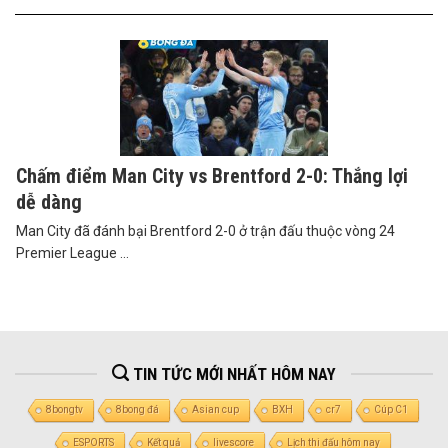
Chấm điểm Man City vs Brentford 2-0: Thắng lợi
dễ dàng
Man City đã đánh bại Brentford 2-0 ở trận đấu thuộc vòng 24
Premier League ...
TIN TỨC MỚI NHẤT HÔM NAY
8bongtv
8bong đá
Asian cup
BXH
cr7
Cúp C1
ESPORTS
Kết quả
livescore
Lịch thi đấu hôm nay