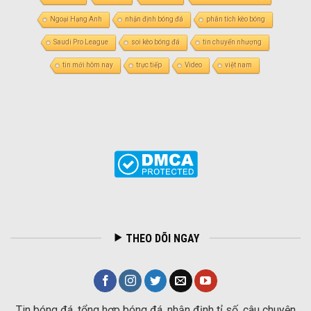
Ngoại Hạng Anh
nhận định bóng đá
phân tích kèo bóng
Saudi Pro League
soi kèo bóng đá
tin chuyển nhượng
tin mới hôm nay
trực tiếp
Video
việt nam
THEO DÕI NGAY
Tin bóng đá, tổng hợp bóng đá, nhận định tỉ số, câu chuyện