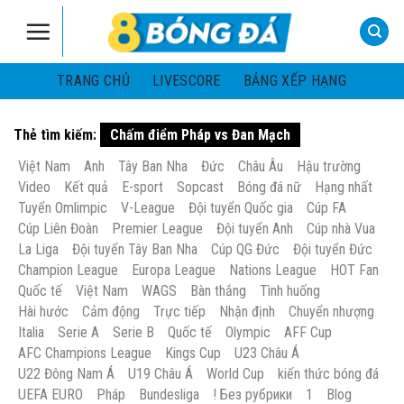
Skip
to
content
TRANG CHỦ
LIVESCORE
BẢNG XẾP HẠNG
Thẻ tìm kiếm:
Chấm điểm Pháp vs Đan Mạch
Việt Nam
Anh
Tây Ban Nha
Đức
Châu Âu
Hậu trường
Video
Kết quả
E-sport
Sopcast
Bóng đá nữ
Hạng nhất
Tuyển Omlimpic
V-League
Đội tuyển Quốc gia
Cúp FA
Cúp Liên Đoàn
Premier League
Đội tuyển Anh
Cúp nhà Vua
La Liga
Đội tuyển Tây Ban Nha
Cúp QG Đức
Đội tuyển Đức
Champion League
Europa League
Nations League
HOT Fan
Quốc tế
Việt Nam
WAGS
Bàn thắng
Tình huống
Hài hước
Cảm động
Trực tiếp
Nhận định
Chuyển nhượng
Italia
Serie A
Serie B
Quốc tế
Olympic
AFF Cup
AFC Champions League
Kings Cup
U23 Châu Á
U22 Đông Nam Á
U19 Châu Á
World Cup
kiến thức bóng đá
UEFA EURO
Pháp
Bundesliga
! Без рубрики
1
Blog