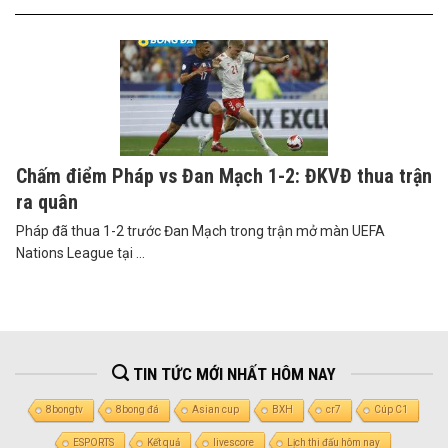
Chấm điểm Pháp vs Đan Mạch 1-2: ĐKVĐ thua trận
ra quân
Pháp đã thua 1-2 trước Đan Mạch trong trận mở màn UEFA
Nations League tại ...
TIN TỨC MỚI NHẤT HÔM NAY
8bongtv
8bong đá
Asian cup
BXH
cr7
Cúp C1
ESPORTS
Kết quả
livescore
Lịch thi đấu hôm nay