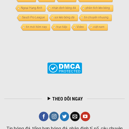
Ngoại Hạng Anh
nhận định bóng đá
phân tích kèo bóng
Saudi Pro League
soi kèo bóng đá
tin chuyển nhượng
tin mới hôm nay
trực tiếp
Video
việt nam
THEO DÕI NGAY
Tin bóng đá, tổng hợp bóng đá, nhận định tỉ số, câu chuyện