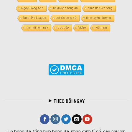
Ngoại Hạng Anh
nhận định bóng đá
phân tích kèo bóng
Saudi Pro League
soi kèo bóng đá
tin chuyển nhượng
tin mới hôm nay
trực tiếp
Video
việt nam
THEO DÕI NGAY
Tin bóng đá, tổng hợp bóng đá, nhận định tỉ số, câu chuyện