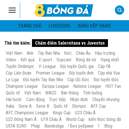
Skip
to
content
TRANG CHỦ
LIVESCORE
BẢNG XẾP HẠNG
Thẻ tìm kiếm:
Chấm điểm Salernitana vs Juventus
Việt Nam
Anh
Tây Ban Nha
Đức
Châu Âu
Hậu trường
Video
Kết quả
E-sport
Sopcast
Bóng đá nữ
Hạng nhất
Tuyển Omlimpic
V-League
Đội tuyển Quốc gia
Cúp FA
Cúp Liên Đoàn
Premier League
Đội tuyển Anh
Cúp nhà Vua
La Liga
Đội tuyển Tây Ban Nha
Cúp QG Đức
Đội tuyển Đức
Champion League
Europa League
Nations League
HOT Fan
Quốc tế
Việt Nam
WAGS
Bàn thắng
Tình huống
Hài hước
Cảm động
Trực tiếp
Nhận định
Chuyển nhượng
Italia
Serie A
Serie B
Quốc tế
Olympic
AFF Cup
AFC Champions League
Kings Cup
U23 Châu Á
U22 Đông Nam Á
U19 Châu Á
World Cup
kiến thức bóng đá
UEFA EURO
Pháp
Bundesliga
! Без рубрики
1
Blog