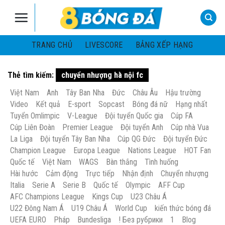
Skip
to
content
TRANG CHỦ
LIVESCORE
BẢNG XẾP HẠNG
Thẻ tìm kiếm:
chuyển nhượng hà nội fc
Việt Nam
Anh
Tây Ban Nha
Đức
Châu Âu
Hậu trường
Video
Kết quả
E-sport
Sopcast
Bóng đá nữ
Hạng nhất
Tuyển Omlimpic
V-League
Đội tuyển Quốc gia
Cúp FA
Cúp Liên Đoàn
Premier League
Đội tuyển Anh
Cúp nhà Vua
La Liga
Đội tuyển Tây Ban Nha
Cúp QG Đức
Đội tuyển Đức
Champion League
Europa League
Nations League
HOT Fan
Quốc tế
Việt Nam
WAGS
Bàn thắng
Tình huống
Hài hước
Cảm động
Trực tiếp
Nhận định
Chuyển nhượng
Italia
Serie A
Serie B
Quốc tế
Olympic
AFF Cup
AFC Champions League
Kings Cup
U23 Châu Á
U22 Đông Nam Á
U19 Châu Á
World Cup
kiến thức bóng đá
UEFA EURO
Pháp
Bundesliga
! Без рубрики
1
Blog