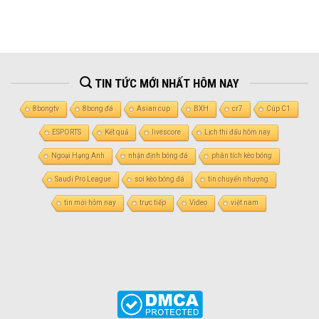
TIN TỨC MỚI NHẤT HÔM NAY
8bongtv
8bong đá
Asian cup
BXH
cr7
Cúp C1
ESPORTS
Kết quả
livescore
Lịch thi đấu hôm nay
Ngoại Hạng Anh
nhận định bóng đá
phân tích kèo bóng
Saudi Pro League
soi kèo bóng đá
tin chuyển nhượng
tin mới hôm nay
trực tiếp
Video
việt nam