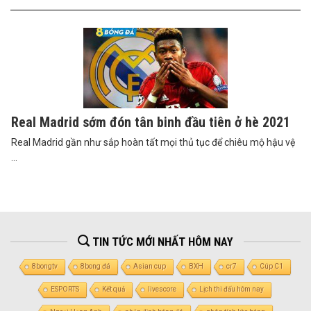
Real Madrid sớm đón tân binh đầu tiên ở hè 2021
Real Madrid gần như sắp hoàn tất mọi thủ tục để chiêu mộ hậu vệ
...
TIN TỨC MỚI NHẤT HÔM NAY
8bongtv
8bong đá
Asian cup
BXH
cr7
Cúp C1
ESPORTS
Kết quả
livescore
Lịch thi đấu hôm nay