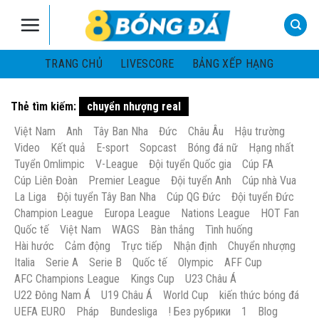
Skip
to
content
TRANG CHỦ
LIVESCORE
BẢNG XẾP HẠNG
Thẻ tìm kiếm:
chuyển nhượng real
Việt Nam
Anh
Tây Ban Nha
Đức
Châu Âu
Hậu trường
Video
Kết quả
E-sport
Sopcast
Bóng đá nữ
Hạng nhất
Tuyển Omlimpic
V-League
Đội tuyển Quốc gia
Cúp FA
Cúp Liên Đoàn
Premier League
Đội tuyển Anh
Cúp nhà Vua
La Liga
Đội tuyển Tây Ban Nha
Cúp QG Đức
Đội tuyển Đức
Champion League
Europa League
Nations League
HOT Fan
Quốc tế
Việt Nam
WAGS
Bàn thắng
Tình huống
Hài hước
Cảm động
Trực tiếp
Nhận định
Chuyển nhượng
Italia
Serie A
Serie B
Quốc tế
Olympic
AFF Cup
AFC Champions League
Kings Cup
U23 Châu Á
U22 Đông Nam Á
U19 Châu Á
World Cup
kiến thức bóng đá
UEFA EURO
Pháp
Bundesliga
! Без рубрики
1
Blog