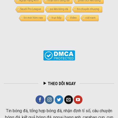
Ngoại Hạng Anh
nhận định bóng đá
phân tích kèo bóng
Saudi Pro League
soi kèo bóng đá
tin chuyển nhượng
tin mới hôm nay
trực tiếp
Video
việt nam
THEO DÕI NGAY
Tin bóng đá, tổng hợp bóng đá, nhận định tỉ số, câu chuyện
bóng đá, kết quả bóng đá, ngoại hạng anh, carabao cup, cup