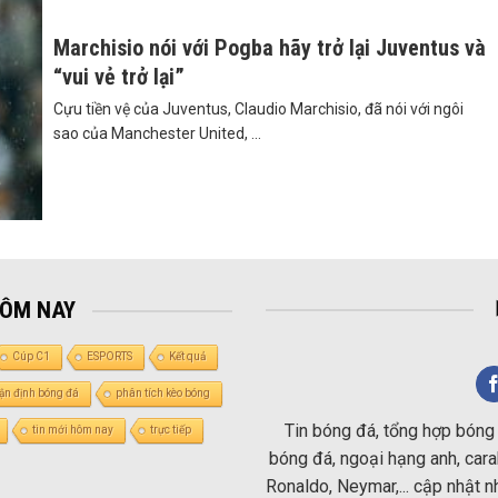
Marchisio nói với Pogba hãy trở lại Juventus và
“vui vẻ trở lại”
Cựu tiền vệ của Juventus, Claudio Marchisio, đã nói với ngôi
sao của Manchester United, ...
HÔM NAY
Cúp C1
ESPORTS
Kết quả
ận định bóng đá
phân tích kèo bóng
Tin bóng đá, tổng hợp bóng 
tin mới hôm nay
trực tiếp
bóng đá, ngoại hạng anh, carab
Ronaldo, Neymar,... cập nhật 