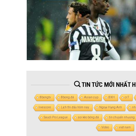
TIN TỨC MỚI NHẤT 
8bongtv
8bong đá
Asian cup
BXH
cr7
livescore
Lịch thi đấu hôm nay
Ngoại Hạng Anh
nh
Saudi Pro League
soi kèo bóng đá
tin chuyển nhượng
Video
việt nam