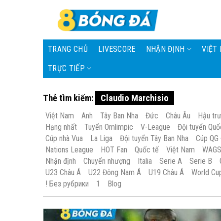
Skip
to
content
TRANG CHỦ
LIVESCORE
NHẬN ĐỊNH
VIỆT
TRỰC TIẾP
Thẻ tìm kiếm:
Claudio Marchisio
Việt Nam
Anh
Tây Ban Nha
Đức
Châu Âu
Hậu tr
Hạng nhất
Tuyển Omlimpic
V-League
Đội tuyển Quố
Cúp nhà Vua
La Liga
Đội tuyển Tây Ban Nha
Cúp QG
Nations League
HOT Fan
Quốc tế
Việt Nam
WAG
Nhận định
Chuyển nhượng
Italia
Serie A
Serie B
U23 Châu Á
U22 Đông Nam Á
U19 Châu Á
World Cu
! Без рубрики
1
Blog