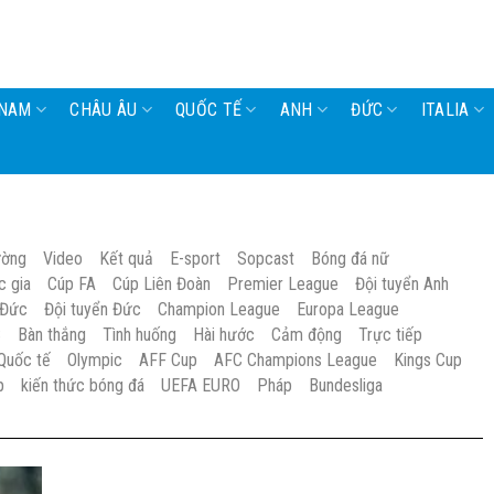
 NAM
CHÂU ÂU
QUỐC TẾ
ANH
ĐỨC
ITALIA
ường
Video
Kết quả
E-sport
Sopcast
Bóng đá nữ
c gia
Cúp FA
Cúp Liên Đoàn
Premier League
Đội tuyển Anh
 Đức
Đội tuyển Đức
Champion League
Europa League
S
Bàn thắng
Tình huống
Hài hước
Cảm động
Trực tiếp
Quốc tế
Olympic
AFF Cup
AFC Champions League
Kings Cup
p
kiến thức bóng đá
UEFA EURO
Pháp
Bundesliga