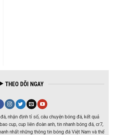
THEO DÕI NGAY
đá, nhận định tỉ số, câu chuyện bóng đá, kết quả
ao cup, cup liên đoàn anh, tin nhanh bóng đá, cr7,
nhanh nhất những thông tin bóng đá Việt Nam và thế