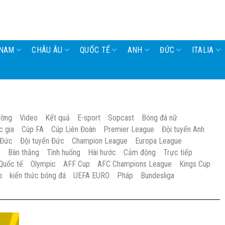
 NAM
CHÂU ÂU
QUỐC TẾ
ANH
ĐỨC
ITALIA
ường
Video
Kết quả
E-sport
Sopcast
Bóng đá nữ
c gia
Cúp FA
Cúp Liên Đoàn
Premier League
Đội tuyển Anh
 Đức
Đội tuyển Đức
Champion League
Europa League
S
Bàn thắng
Tình huống
Hài hước
Cảm động
Trực tiếp
Quốc tế
Olympic
AFF Cup
AFC Champions League
Kings Cup
p
kiến thức bóng đá
UEFA EURO
Pháp
Bundesliga