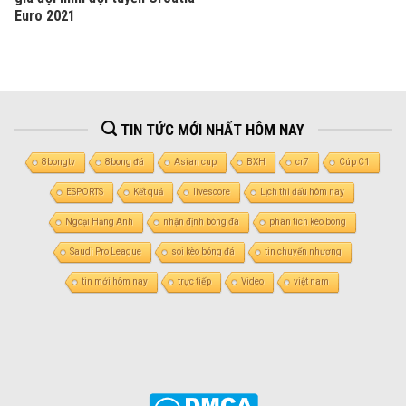
Euro 2021
TIN TỨC MỚI NHẤT HÔM NAY
8bongtv
8bong đá
Asian cup
BXH
cr7
Cúp C1
ESPORTS
Kết quả
livescore
Lịch thi đấu hôm nay
Ngoại Hạng Anh
nhận định bóng đá
phân tích kèo bóng
Saudi Pro League
soi kèo bóng đá
tin chuyển nhượng
tin mới hôm nay
trực tiếp
Video
việt nam