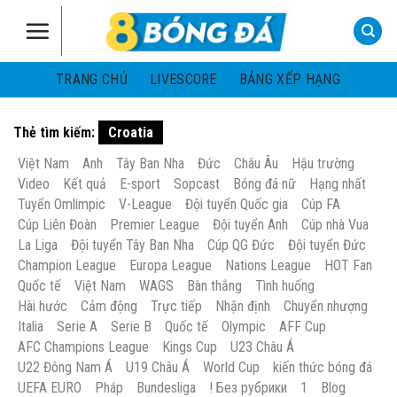
Skip
to
content
TRANG CHỦ
LIVESCORE
BẢNG XẾP HẠNG
Thẻ tìm kiếm:
Croatia
Việt Nam
Anh
Tây Ban Nha
Đức
Châu Âu
Hậu trường
Video
Kết quả
E-sport
Sopcast
Bóng đá nữ
Hạng nhất
Tuyển Omlimpic
V-League
Đội tuyển Quốc gia
Cúp FA
Cúp Liên Đoàn
Premier League
Đội tuyển Anh
Cúp nhà Vua
La Liga
Đội tuyển Tây Ban Nha
Cúp QG Đức
Đội tuyển Đức
Champion League
Europa League
Nations League
HOT Fan
Quốc tế
Việt Nam
WAGS
Bàn thắng
Tình huống
Hài hước
Cảm động
Trực tiếp
Nhận định
Chuyển nhượng
Italia
Serie A
Serie B
Quốc tế
Olympic
AFF Cup
AFC Champions League
Kings Cup
U23 Châu Á
U22 Đông Nam Á
U19 Châu Á
World Cup
kiến thức bóng đá
UEFA EURO
Pháp
Bundesliga
! Без рубрики
1
Blog