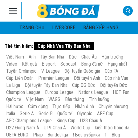
Skip
to
content
TRANG CHỦ
LIVESCORE
BẢNG XẾP HẠNG
Thẻ tìm kiếm:
Cúp Nhà Vua Tây Ban Nha
Việt Nam
Anh
Tây Ban Nha
Đức
Châu Âu
Hậu trường
Video
Kết quả
E-sport
Sopcast
Bóng đá nữ
Hạng nhất
Tuyển Omlimpic
V-League
Đội tuyển Quốc gia
Cúp FA
Cúp Liên Đoàn
Premier League
Đội tuyển Anh
Cúp nhà Vua
La Liga
Đội tuyển Tây Ban Nha
Cúp QG Đức
Đội tuyển Đức
Champion League
Europa League
Nations League
HOT Fan
Quốc tế
Việt Nam
WAGS
Bàn thắng
Tình huống
Hài hước
Cảm động
Trực tiếp
Nhận định
Chuyển nhượng
Italia
Serie A
Serie B
Quốc tế
Olympic
AFF Cup
AFC Champions League
Kings Cup
U23 Châu Á
U22 Đông Nam Á
U19 Châu Á
World Cup
kiến thức bóng đá
UEFA EURO
Pháp
Bundesliga
! Без рубрики
1
Blog