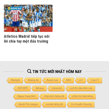
Atletico Madrid tiếp tục nói
lời chia tay một đấu trường
TIN TỨC MỚI NHẤT HÔM NAY
8bongtv
8bong đá
Asian cup
BXH
cr7
Cúp C1
ESPORTS
Kết quả
livescore
Lịch thi đấu hôm nay
Ngoại Hạng Anh
nhận định bóng đá
phân tích kèo bóng
Saudi Pro League
soi kèo bóng đá
tin chuyển nhượng