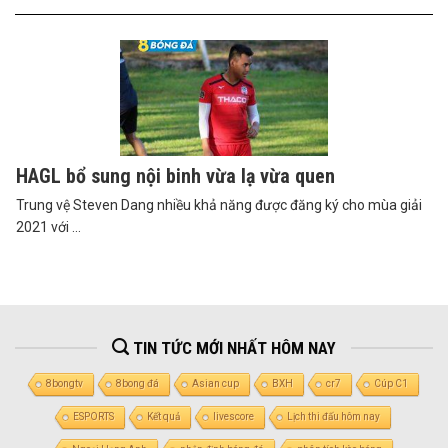
HAGL bổ sung nội binh vừa lạ vừa quen
Trung vệ Steven Dang nhiều khả năng được đăng ký cho mùa giải
2021 với ...
TIN TỨC MỚI NHẤT HÔM NAY
8bongtv
8bong đá
Asian cup
BXH
cr7
Cúp C1
ESPORTS
Kết quả
livescore
Lịch thi đấu hôm nay