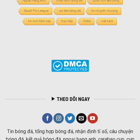
Ngoại Hạng Anh
nhận định bóng đá
phân tích kèo bóng
Saudi Pro League
soi kèo bóng đá
tin chuyển nhượng
tin mới hôm nay
trực tiếp
Video
việt nam
THEO DÕI NGAY
Tin bóng đá, tổng hợp bóng đá, nhận định tỉ số, câu chuyện
bóng đá, kết quả bóng đá, ngoại hạng anh, carabao cup, cup