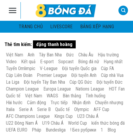
Skip
to
content
TRANG CHỦ
LIVESCORE
BẢNG XẾP HẠNG
Thẻ tìm kiếm:
đặng thanh hoàng
Việt Nam
Anh
Tây Ban Nha
Đức
Châu Âu
Hậu trường
Video
Kết quả
E-sport
Sopcast
Bóng đá nữ
Hạng nhất
Tuyển Omlimpic
V-League
Đội tuyển Quốc gia
Cúp FA
Cúp Liên Đoàn
Premier League
Đội tuyển Anh
Cúp nhà Vua
La Liga
Đội tuyển Tây Ban Nha
Cúp QG Đức
Đội tuyển Đức
Champion League
Europa League
Nations League
HOT Fan
Quốc tế
Việt Nam
WAGS
Bàn thắng
Tình huống
Hài hước
Cảm động
Trực tiếp
Nhận định
Chuyển nhượng
Italia
Serie A
Serie B
Quốc tế
Olympic
AFF Cup
AFC Champions League
Kings Cup
U23 Châu Á
U22 Đông Nam Á
U19 Châu Á
World Cup
kiến thức bóng đá
UEFA EURO
Pháp
Bundesliga
! Без рубрики
1
Blog