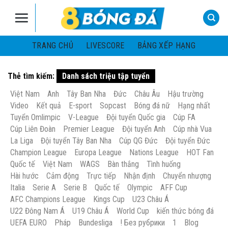
Skip
to
content
TRANG CHỦ
LIVESCORE
BẢNG XẾP HẠNG
Thẻ tìm kiếm:
Danh sách triệu tập tuyển
Việt Nam
Anh
Tây Ban Nha
Đức
Châu Âu
Hậu trường
Video
Kết quả
E-sport
Sopcast
Bóng đá nữ
Hạng nhất
Tuyển Omlimpic
V-League
Đội tuyển Quốc gia
Cúp FA
Cúp Liên Đoàn
Premier League
Đội tuyển Anh
Cúp nhà Vua
La Liga
Đội tuyển Tây Ban Nha
Cúp QG Đức
Đội tuyển Đức
Champion League
Europa League
Nations League
HOT Fan
Quốc tế
Việt Nam
WAGS
Bàn thắng
Tình huống
Hài hước
Cảm động
Trực tiếp
Nhận định
Chuyển nhượng
Italia
Serie A
Serie B
Quốc tế
Olympic
AFF Cup
AFC Champions League
Kings Cup
U23 Châu Á
U22 Đông Nam Á
U19 Châu Á
World Cup
kiến thức bóng đá
UEFA EURO
Pháp
Bundesliga
! Без рубрики
1
Blog