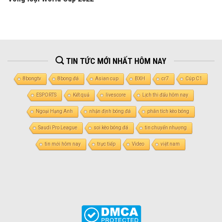
TIN TỨC MỚI NHẤT HÔM NAY
8bongtv
8bong đá
Asian cup
BXH
cr7
Cúp C1
ESPORTS
Kết quả
livescore
Lịch thi đấu hôm nay
Ngoại Hạng Anh
nhận định bóng đá
phân tích kèo bóng
Saudi Pro League
soi kèo bóng đá
tin chuyển nhượng
tin mới hôm nay
trực tiếp
Video
việt nam