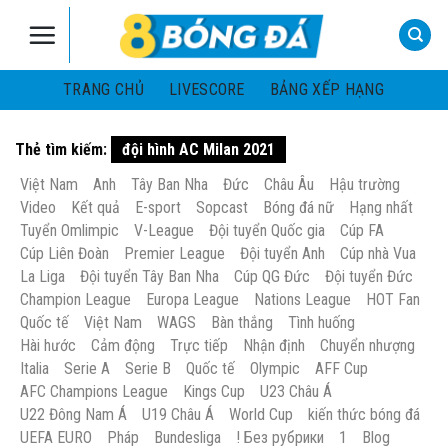
Skip
to
content
TRANG CHỦ
LIVESCORE
BẢNG XẾP HẠNG
Thẻ tìm kiếm:
đội hình AC Milan 2021
Việt Nam
Anh
Tây Ban Nha
Đức
Châu Âu
Hậu trường
Video
Kết quả
E-sport
Sopcast
Bóng đá nữ
Hạng nhất
Tuyển Omlimpic
V-League
Đội tuyển Quốc gia
Cúp FA
Cúp Liên Đoàn
Premier League
Đội tuyển Anh
Cúp nhà Vua
La Liga
Đội tuyển Tây Ban Nha
Cúp QG Đức
Đội tuyển Đức
Champion League
Europa League
Nations League
HOT Fan
Quốc tế
Việt Nam
WAGS
Bàn thắng
Tình huống
Hài hước
Cảm động
Trực tiếp
Nhận định
Chuyển nhượng
Italia
Serie A
Serie B
Quốc tế
Olympic
AFF Cup
AFC Champions League
Kings Cup
U23 Châu Á
U22 Đông Nam Á
U19 Châu Á
World Cup
kiến thức bóng đá
UEFA EURO
Pháp
Bundesliga
! Без рубрики
1
Blog