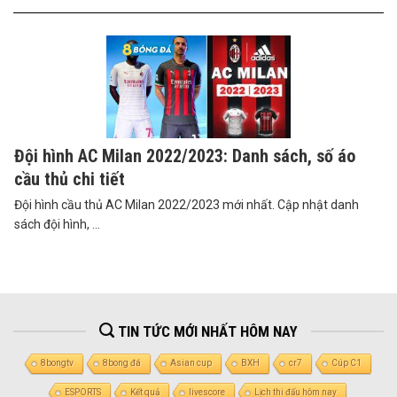
Đội hình AC Milan 2022/2023: Danh sách, số áo
cầu thủ chi tiết
Đội hình cầu thủ AC Milan 2022/2023 mới nhất. Cập nhật danh
sách đội hình, ...
TIN TỨC MỚI NHẤT HÔM NAY
8bongtv
8bong đá
Asian cup
BXH
cr7
Cúp C1
ESPORTS
Kết quả
livescore
Lịch thi đấu hôm nay