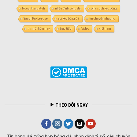
Ngoại Hạng Anh
nhận định bóng đá
phân tích kèo bóng
Saudi Pro League
soi kèo bóng đá
tin chuyển nhượng
tin mới hôm nay
trực tiếp
Video
việt nam
THEO DÕI NGAY
Tin bóng đá, tổng hợp bóng đá, nhận định tỉ số, câu chuyện