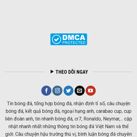
THEO DÕI NGAY
Tin bóng đá, tổng hợp bóng đá, nhận định tỉ số, câu chuyện
bóng đá, kết quả bóng đá, ngoại hạng anh, carabao cup, cup
liên đoàn anh, tin nhanh bóng đá, cr7, Ronaldo, Neymar,... cập
nhật nhanh nhất những thông tin bóng đá Việt Nam và thế
giới. Câu chuyện hậu trường thú vị, bình luận bóng đá chuyên