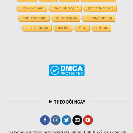
Ngoại Hạng Anh
nhận định bóng đá
phân tích kèo bóng
Saudi Pro League
soi kèo bóng đá
tin chuyển nhượng
tin mới hôm nay
trực tiếp
Video
việt nam
THEO DÕI NGAY
Tin bóng đá, tổng hợp bóng đá, nhận định tỉ số, câu chuyện