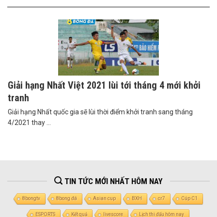
Giải hạng Nhất Việt 2021 lùi tới tháng 4 mới khởi
tranh
Giải hạng Nhất quốc gia sẽ lùi thời điểm khởi tranh sang tháng
4/2021 thay ...
TIN TỨC MỚI NHẤT HÔM NAY
8bongtv
8bong đá
Asian cup
BXH
cr7
Cúp C1
ESPORTS
Kết quả
livescore
Lịch thi đấu hôm nay