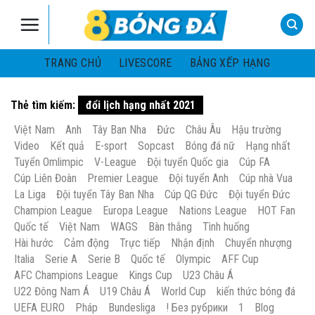
Skip
to
content
TRANG CHỦ
LIVESCORE
BẢNG XẾP HẠNG
Thẻ tìm kiếm:
đổi lịch hạng nhất 2021
Việt Nam
Anh
Tây Ban Nha
Đức
Châu Âu
Hậu trường
Video
Kết quả
E-sport
Sopcast
Bóng đá nữ
Hạng nhất
Tuyển Omlimpic
V-League
Đội tuyển Quốc gia
Cúp FA
Cúp Liên Đoàn
Premier League
Đội tuyển Anh
Cúp nhà Vua
La Liga
Đội tuyển Tây Ban Nha
Cúp QG Đức
Đội tuyển Đức
Champion League
Europa League
Nations League
HOT Fan
Quốc tế
Việt Nam
WAGS
Bàn thắng
Tình huống
Hài hước
Cảm động
Trực tiếp
Nhận định
Chuyển nhượng
Italia
Serie A
Serie B
Quốc tế
Olympic
AFF Cup
AFC Champions League
Kings Cup
U23 Châu Á
U22 Đông Nam Á
U19 Châu Á
World Cup
kiến thức bóng đá
UEFA EURO
Pháp
Bundesliga
! Без рубрики
1
Blog