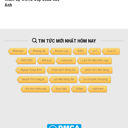
Anh
TIN TỨC MỚI NHẤT HÔM NAY
8bongtv
8bong đá
Asian cup
BXH
cr7
Cúp C1
ESPORTS
Kết quả
livescore
Lịch thi đấu hôm nay
Ngoại Hạng Anh
nhận định bóng đá
phân tích kèo bóng
Saudi Pro League
soi kèo bóng đá
tin chuyển nhượng
tin mới hôm nay
trực tiếp
Video
việt nam