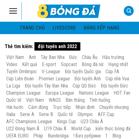
Skip
to
content
TRANG CHỦ
LIVESCORE
BẢNG XẾP HẠNG
Thẻ tìm kiếm:
đội tuyển anh 2022
Việt Nam
Anh
Tây Ban Nha
Đức
Châu Âu
Hậu trường
Video
Kết quả
E-sport
Sopcast
Bóng đá nữ
Hạng nhất
Tuyển Omlimpic
V-League
Đội tuyển Quốc gia
Cúp FA
Cúp Liên Đoàn
Premier League
Đội tuyển Anh
Cúp nhà Vua
La Liga
Đội tuyển Tây Ban Nha
Cúp QG Đức
Đội tuyển Đức
Champion League
Europa League
Nations League
HOT Fan
Quốc tế
Việt Nam
WAGS
Bàn thắng
Tình huống
Hài hước
Cảm động
Trực tiếp
Nhận định
Chuyển nhượng
Italia
Serie A
Serie B
Quốc tế
Olympic
AFF Cup
AFC Champions League
Kings Cup
U23 Châu Á
U22 Đông Nam Á
U19 Châu Á
World Cup
kiến thức bóng đá
UEFA EURO
Pháp
Bundesliga
! Без рубрики
1
Blog