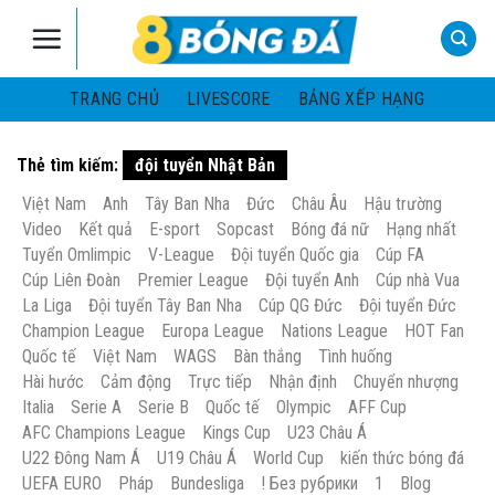
Skip
to
content
TRANG CHỦ
LIVESCORE
BẢNG XẾP HẠNG
Thẻ tìm kiếm:
đội tuyển Nhật Bản
Việt Nam
Anh
Tây Ban Nha
Đức
Châu Âu
Hậu trường
Video
Kết quả
E-sport
Sopcast
Bóng đá nữ
Hạng nhất
Tuyển Omlimpic
V-League
Đội tuyển Quốc gia
Cúp FA
Cúp Liên Đoàn
Premier League
Đội tuyển Anh
Cúp nhà Vua
La Liga
Đội tuyển Tây Ban Nha
Cúp QG Đức
Đội tuyển Đức
Champion League
Europa League
Nations League
HOT Fan
Quốc tế
Việt Nam
WAGS
Bàn thắng
Tình huống
Hài hước
Cảm động
Trực tiếp
Nhận định
Chuyển nhượng
Italia
Serie A
Serie B
Quốc tế
Olympic
AFF Cup
AFC Champions League
Kings Cup
U23 Châu Á
U22 Đông Nam Á
U19 Châu Á
World Cup
kiến thức bóng đá
UEFA EURO
Pháp
Bundesliga
! Без рубрики
1
Blog