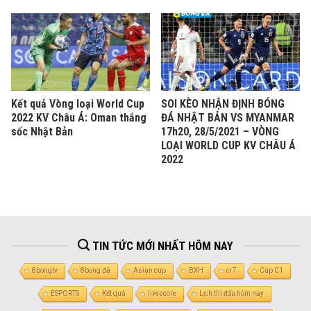
Kết quả Vòng loại World Cup
SOI KÈO NHẬN ĐỊNH BÓNG
2022 KV Châu Á: Oman thắng
ĐÁ NHẬT BẢN VS MYANMAR
sốc Nhật Bản
17h20, 28/5/2021 – VÒNG
LOẠI WORLD CUP KV CHÂU Á
2022
TIN TỨC MỚI NHẤT HÔM NAY
8bongtv
8bong đá
Asian cup
BXH
cr7
Cúp C1
ESPORTS
Kết quả
livescore
Lịch thi đấu hôm nay