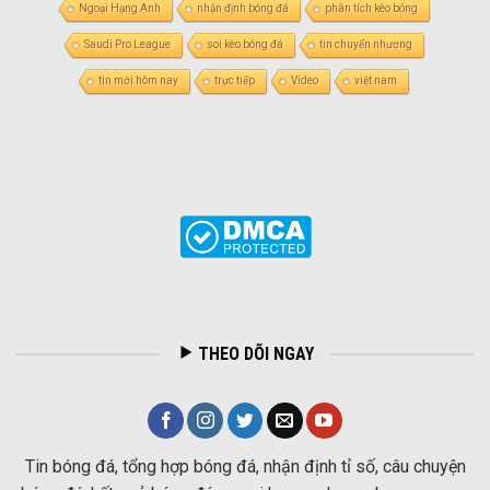
Ngoại Hạng Anh
nhận định bóng đá
phân tích kèo bóng
Saudi Pro League
soi kèo bóng đá
tin chuyển nhượng
tin mới hôm nay
trực tiếp
Video
việt nam
THEO DÕI NGAY
Tin bóng đá, tổng hợp bóng đá, nhận định tỉ số, câu chuyện