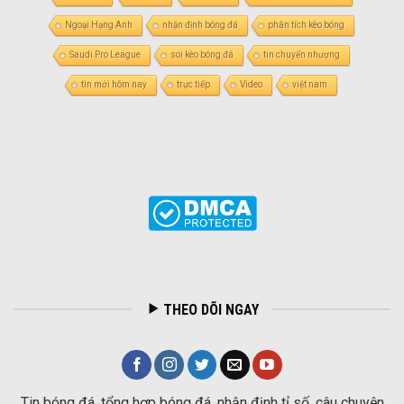
Ngoại Hạng Anh
nhận định bóng đá
phân tích kèo bóng
Saudi Pro League
soi kèo bóng đá
tin chuyển nhượng
tin mới hôm nay
trực tiếp
Video
việt nam
THEO DÕI NGAY
Tin bóng đá, tổng hợp bóng đá, nhận định tỉ số, câu chuyện