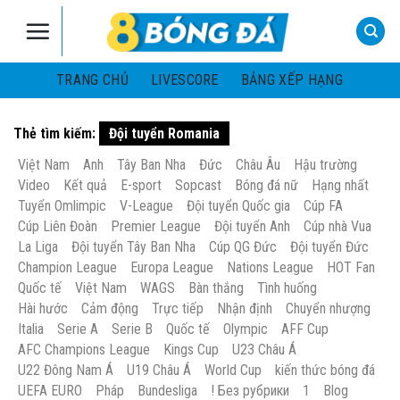
Skip
to
content
TRANG CHỦ
LIVESCORE
BẢNG XẾP HẠNG
Thẻ tìm kiếm:
Đội tuyển Romania
Việt Nam
Anh
Tây Ban Nha
Đức
Châu Âu
Hậu trường
Video
Kết quả
E-sport
Sopcast
Bóng đá nữ
Hạng nhất
Tuyển Omlimpic
V-League
Đội tuyển Quốc gia
Cúp FA
Cúp Liên Đoàn
Premier League
Đội tuyển Anh
Cúp nhà Vua
La Liga
Đội tuyển Tây Ban Nha
Cúp QG Đức
Đội tuyển Đức
Champion League
Europa League
Nations League
HOT Fan
Quốc tế
Việt Nam
WAGS
Bàn thắng
Tình huống
Hài hước
Cảm động
Trực tiếp
Nhận định
Chuyển nhượng
Italia
Serie A
Serie B
Quốc tế
Olympic
AFF Cup
AFC Champions League
Kings Cup
U23 Châu Á
U22 Đông Nam Á
U19 Châu Á
World Cup
kiến thức bóng đá
UEFA EURO
Pháp
Bundesliga
! Без рубрики
1
Blog