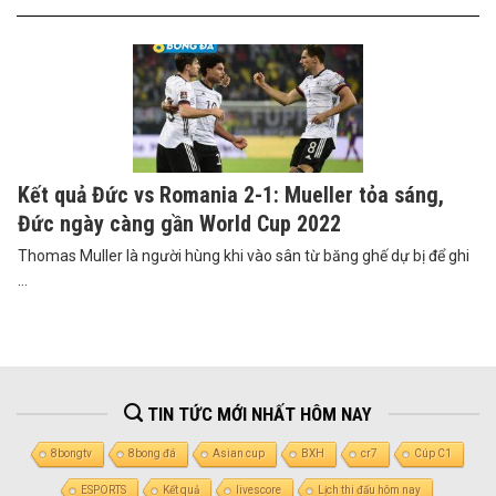
Kết quả Đức vs Romania 2-1: Mueller tỏa sáng,
Đức ngày càng gần World Cup 2022
Thomas Muller là người hùng khi vào sân từ băng ghế dự bị để ghi
...
TIN TỨC MỚI NHẤT HÔM NAY
8bongtv
8bong đá
Asian cup
BXH
cr7
Cúp C1
ESPORTS
Kết quả
livescore
Lịch thi đấu hôm nay