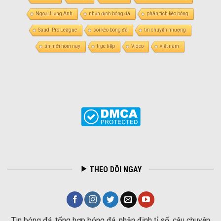
Ngoại Hạng Anh
nhận định bóng đá
phân tích kèo bóng
Saudi Pro League
soi kèo bóng đá
tin chuyển nhượng
tin mới hôm nay
trực tiếp
Video
việt nam
THEO DÕI NGAY
Tin bóng đá, tổng hợp bóng đá, nhận định tỉ số, câu chuyện