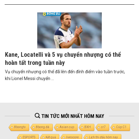
Kane, Locatelli và 5 vụ chuyển nhượng có thể
hoàn tất trong tuần này
Vụ chuyển nhượng có thể đã lên đến đỉnh điểm vào tuần trước,
khi Lionel Messi chuyển ...
TIN TỨC MỚI NHẤT HÔM NAY
8bongtv
8bong đá
Asian cup
BXH
cr7
Cúp C1
ESPORTS
Kết quả
livescore
Lịch thi đấu hôm nay