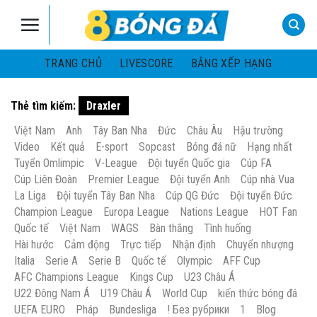
Skip
to
content
TRANG CHỦ
LIVESCORE
BẢNG XẾP HẠNG
Thẻ tìm kiếm:
Draxler
Việt Nam
Anh
Tây Ban Nha
Đức
Châu Âu
Hậu trường
Video
Kết quả
E-sport
Sopcast
Bóng đá nữ
Hạng nhất
Tuyển Omlimpic
V-League
Đội tuyển Quốc gia
Cúp FA
Cúp Liên Đoàn
Premier League
Đội tuyển Anh
Cúp nhà Vua
La Liga
Đội tuyển Tây Ban Nha
Cúp QG Đức
Đội tuyển Đức
Champion League
Europa League
Nations League
HOT Fan
Quốc tế
Việt Nam
WAGS
Bàn thắng
Tình huống
Hài hước
Cảm động
Trực tiếp
Nhận định
Chuyển nhượng
Italia
Serie A
Serie B
Quốc tế
Olympic
AFF Cup
AFC Champions League
Kings Cup
U23 Châu Á
U22 Đông Nam Á
U19 Châu Á
World Cup
kiến thức bóng đá
UEFA EURO
Pháp
Bundesliga
! Без рубрики
1
Blog