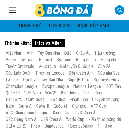
Skip
to
content
TRANG CHỦ
LIVESCORE
BẢNG XẾP HẠNG
Thẻ tìm kiếm:
Inter vs Milan
Việt Nam
Anh
Tây Ban Nha
Đức
Châu Âu
Hậu trường
Video
Kết quả
E-sport
Sopcast
Bóng đá nữ
Hạng nhất
Tuyển Omlimpic
V-League
Đội tuyển Quốc gia
Cúp FA
Cúp Liên Đoàn
Premier League
Đội tuyển Anh
Cúp nhà Vua
La Liga
Đội tuyển Tây Ban Nha
Cúp QG Đức
Đội tuyển Đức
Champion League
Europa League
Nations League
HOT Fan
Quốc tế
Việt Nam
WAGS
Bàn thắng
Tình huống
Hài hước
Cảm động
Trực tiếp
Nhận định
Chuyển nhượng
Italia
Serie A
Serie B
Quốc tế
Olympic
AFF Cup
AFC Champions League
Kings Cup
U23 Châu Á
U22 Đông Nam Á
U19 Châu Á
World Cup
kiến thức bóng đá
UEFA EURO
Pháp
Bundesliga
! Без рубрики
1
Blog