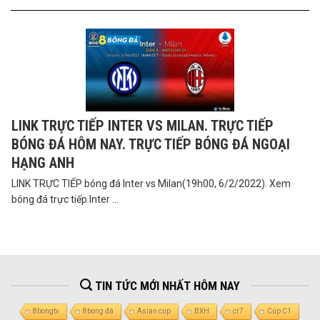
LINK TRỰC TIẾP INTER VS MILAN. TRỰC TIẾP
BÓNG ĐÁ HÔM NAY. TRỰC TIẾP BÓNG ĐÁ NGOẠI
HẠNG ANH
LINK TRỰC TIẾP bóng đá Inter vs Milan(19h00, 6/2/2022). Xem
bóng đá trực tiếp Inter ...
TIN TỨC MỚI NHẤT HÔM NAY
8bongtv
8bong đá
Asian cup
BXH
cr7
Cúp C1