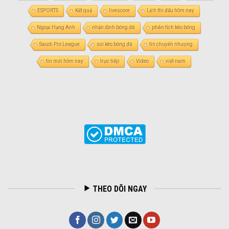
ESPORTS
Kết quả
livescore
Lịch thi đấu hôm nay
Ngoại Hạng Anh
nhận định bóng đá
phân tích kèo bóng
Saudi Pro League
soi kèo bóng đá
tin chuyển nhượng
tin mới hôm nay
trực tiếp
Video
việt nam
THEO DÕI NGAY