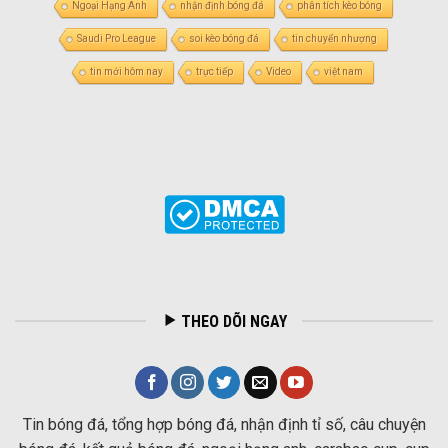
Ngoại Hạng Anh
nhận định bóng đá
phân tích kèo bóng
Saudi Pro League
soi kèo bóng đá
tin chuyển nhượng
tin mới hôm nay
trực tiếp
Video
việt nam
THEO DÕI NGAY
Tin bóng đá, tổng hợp bóng đá, nhận định tỉ số, câu chuyện