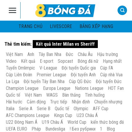
Skip
to
content
TRANG CHỦ
LIVESCORE
BẢNG XẾP HẠNG
Thẻ tìm kiếm:
Kết quả Inter Milan vs Sheriff
Việt Nam
Anh
Tây Ban Nha
Đức
Châu Âu
Hậu trường
Video
Kết quả
E-sport
Sopcast
Bóng đá nữ
Hạng nhất
Tuyển Omlimpic
V-League
Đội tuyển Quốc gia
Cúp FA
Cúp Liên Đoàn
Premier League
Đội tuyển Anh
Cúp nhà Vua
La Liga
Đội tuyển Tây Ban Nha
Cúp QG Đức
Đội tuyển Đức
Champion League
Europa League
Nations League
HOT Fan
Quốc tế
Việt Nam
WAGS
Bàn thắng
Tình huống
Hài hước
Cảm động
Trực tiếp
Nhận định
Chuyển nhượng
Italia
Serie A
Serie B
Quốc tế
Olympic
AFF Cup
AFC Champions League
Kings Cup
U23 Châu Á
U22 Đông Nam Á
U19 Châu Á
World Cup
kiến thức bóng đá
UEFA EURO
Pháp
Bundesliga
! Без рубрики
1
Blog