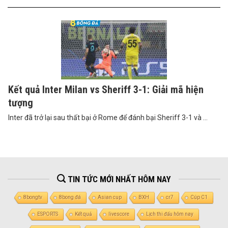
Kết quả Inter Milan vs Sheriff 3-1: Giải mã hiện
tượng
Inter đã trở lại sau thất bại ở Rome để đánh bại Sheriff 3-1 và ...
TIN TỨC MỚI NHẤT HÔM NAY
8bongtv
8bong đá
Asian cup
BXH
cr7
Cúp C1
ESPORTS
Kết quả
livescore
Lịch thi đấu hôm nay