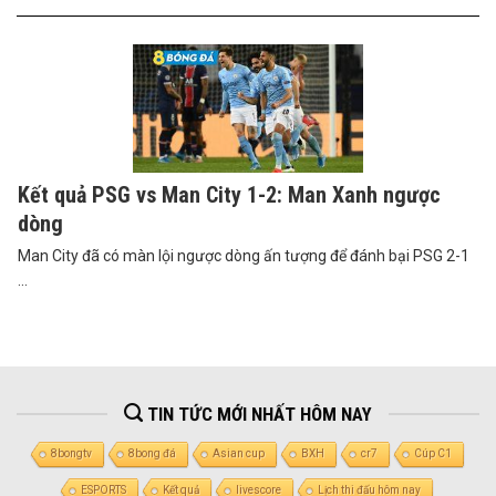
Kết quả PSG vs Man City 1-2: Man Xanh ngược
dòng
Man City đã có màn lội ngược dòng ấn tượng để đánh bại PSG 2-1
...
TIN TỨC MỚI NHẤT HÔM NAY
8bongtv
8bong đá
Asian cup
BXH
cr7
Cúp C1
ESPORTS
Kết quả
livescore
Lịch thi đấu hôm nay