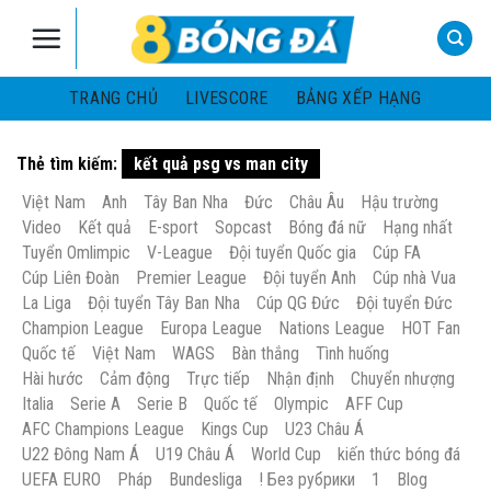
Skip
to
content
TRANG CHỦ
LIVESCORE
BẢNG XẾP HẠNG
Thẻ tìm kiếm:
kết quả psg vs man city
Việt Nam
Anh
Tây Ban Nha
Đức
Châu Âu
Hậu trường
Video
Kết quả
E-sport
Sopcast
Bóng đá nữ
Hạng nhất
Tuyển Omlimpic
V-League
Đội tuyển Quốc gia
Cúp FA
Cúp Liên Đoàn
Premier League
Đội tuyển Anh
Cúp nhà Vua
La Liga
Đội tuyển Tây Ban Nha
Cúp QG Đức
Đội tuyển Đức
Champion League
Europa League
Nations League
HOT Fan
Quốc tế
Việt Nam
WAGS
Bàn thắng
Tình huống
Hài hước
Cảm động
Trực tiếp
Nhận định
Chuyển nhượng
Italia
Serie A
Serie B
Quốc tế
Olympic
AFF Cup
AFC Champions League
Kings Cup
U23 Châu Á
U22 Đông Nam Á
U19 Châu Á
World Cup
kiến thức bóng đá
UEFA EURO
Pháp
Bundesliga
! Без рубрики
1
Blog