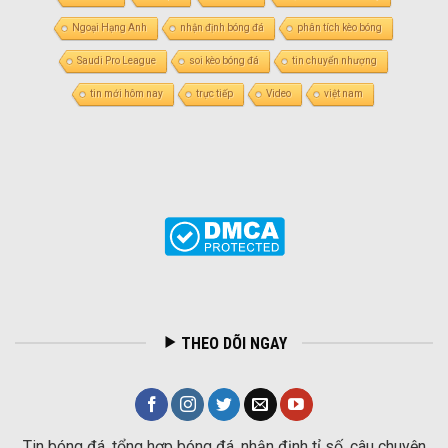
Ngoại Hạng Anh
nhận định bóng đá
phân tích kèo bóng
Saudi Pro League
soi kèo bóng đá
tin chuyển nhượng
tin mới hôm nay
trực tiếp
Video
việt nam
THEO DÕI NGAY
Tin bóng đá, tổng hợp bóng đá, nhận định tỉ số, câu chuyện