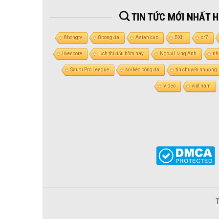
TIN TỨC MỚI NHẤT 
8bongtv
8bong đá
Asian cup
BXH
cr7
livescore
Lịch thi đấu hôm nay
Ngoại Hạng Anh
nh
Saudi Pro League
soi kèo bóng đá
tin chuyển nhượng
Video
việt nam
T