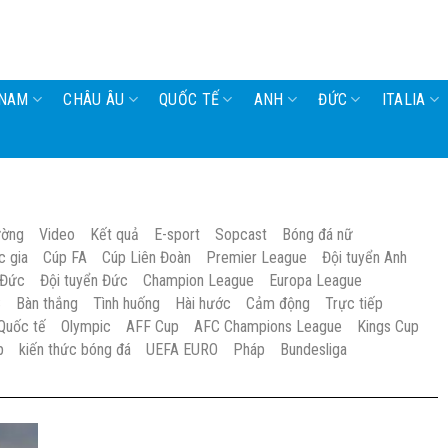
 NAM
CHÂU ÂU
QUỐC TẾ
ANH
ĐỨC
ITALIA
ường
Video
Kết quả
E-sport
Sopcast
Bóng đá nữ
c gia
Cúp FA
Cúp Liên Đoàn
Premier League
Đội tuyển Anh
 Đức
Đội tuyển Đức
Champion League
Europa League
S
Bàn thắng
Tình huống
Hài hước
Cảm động
Trực tiếp
Quốc tế
Olympic
AFF Cup
AFC Champions League
Kings Cup
p
kiến thức bóng đá
UEFA EURO
Pháp
Bundesliga