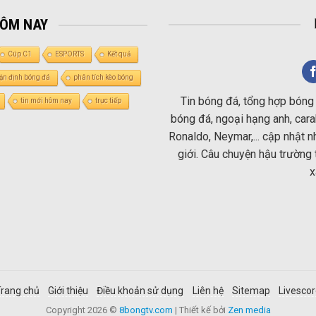
HÔM NAY
Cúp C1
ESPORTS
Kết quả
ận định bóng đá
phân tích kèo bóng
Tin bóng đá, tổng hợp bóng 
tin mới hôm nay
trực tiếp
bóng đá, ngoại hạng anh, carab
Ronaldo, Neymar,... cập nhật 
giới. Câu chuyện hậu trường 
x
rang chủ
Giới thiệu
Điều khoản sử dụng
Liên hệ
Sitemap
Livesco
Copyright 2026 ©
8bongtv.com
| Thiết kế bởi
Zen media