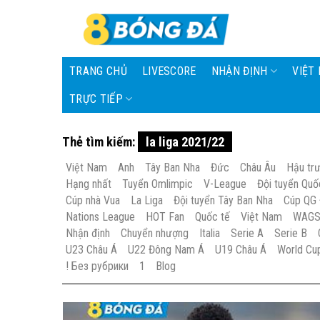
Skip
to
content
TRANG CHỦ
LIVESCORE
NHẬN ĐỊNH
VIỆT
TRỰC TIẾP
Thẻ tìm kiếm:
la liga 2021/22
Việt Nam
Anh
Tây Ban Nha
Đức
Châu Âu
Hậu tr
Hạng nhất
Tuyển Omlimpic
V-League
Đội tuyển Quố
Cúp nhà Vua
La Liga
Đội tuyển Tây Ban Nha
Cúp QG
Nations League
HOT Fan
Quốc tế
Việt Nam
WAG
Nhận định
Chuyển nhượng
Italia
Serie A
Serie B
U23 Châu Á
U22 Đông Nam Á
U19 Châu Á
World Cu
! Без рубрики
1
Blog