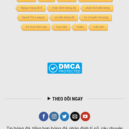
Ngoại Hạng Anh
nhận định bóng đá
phân tích kèo bóng
Saudi Pro League
soi kèo bóng đá
tin chuyển nhượng
tin mới hôm nay
trực tiếp
Video
việt nam
THEO DÕI NGAY
Tin bóng đá, tổng hợp bóng đá, nhận định tỉ số, câu chuyện