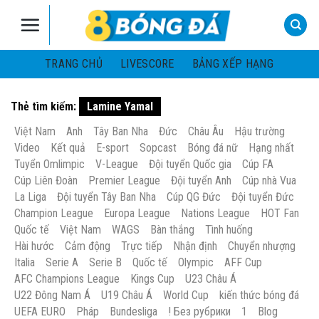
Skip
to
content
TRANG CHỦ
LIVESCORE
BẢNG XẾP HẠNG
Thẻ tìm kiếm:
Lamine Yamal
Việt Nam
Anh
Tây Ban Nha
Đức
Châu Âu
Hậu trường
Video
Kết quả
E-sport
Sopcast
Bóng đá nữ
Hạng nhất
Tuyển Omlimpic
V-League
Đội tuyển Quốc gia
Cúp FA
Cúp Liên Đoàn
Premier League
Đội tuyển Anh
Cúp nhà Vua
La Liga
Đội tuyển Tây Ban Nha
Cúp QG Đức
Đội tuyển Đức
Champion League
Europa League
Nations League
HOT Fan
Quốc tế
Việt Nam
WAGS
Bàn thắng
Tình huống
Hài hước
Cảm động
Trực tiếp
Nhận định
Chuyển nhượng
Italia
Serie A
Serie B
Quốc tế
Olympic
AFF Cup
AFC Champions League
Kings Cup
U23 Châu Á
U22 Đông Nam Á
U19 Châu Á
World Cup
kiến thức bóng đá
UEFA EURO
Pháp
Bundesliga
! Без рубрики
1
Blog