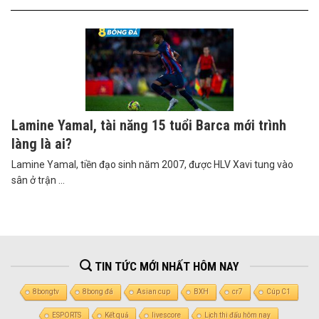
Lamine Yamal, tài năng 15 tuổi Barca mới trình
làng là ai?
Lamine Yamal, tiền đạo sinh năm 2007, được HLV Xavi tung vào
sân ở trận ...
TIN TỨC MỚI NHẤT HÔM NAY
8bongtv
8bong đá
Asian cup
BXH
cr7
Cúp C1
ESPORTS
Kết quả
livescore
Lịch thi đấu hôm nay