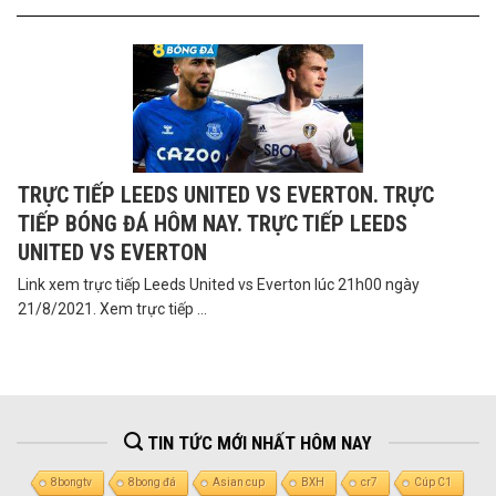
TRỰC TIẾP LEEDS UNITED VS EVERTON. TRỰC
TIẾP BÓNG ĐÁ HÔM NAY. TRỰC TIẾP LEEDS
UNITED VS EVERTON
Link xem trực tiếp Leeds United vs Everton lúc 21h00 ngày
21/8/2021. Xem trực tiếp ...
TIN TỨC MỚI NHẤT HÔM NAY
8bongtv
8bong đá
Asian cup
BXH
cr7
Cúp C1