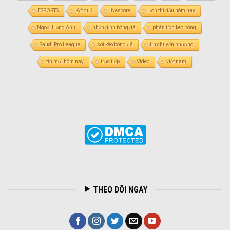
ESPORTS
Kết quả
livescore
Lịch thi đấu hôm nay
Ngoại Hạng Anh
nhận định bóng đá
phân tích kèo bóng
Saudi Pro League
soi kèo bóng đá
tin chuyển nhượng
tin mới hôm nay
trực tiếp
Video
việt nam
THEO DÕI NGAY