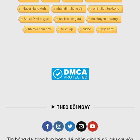
Ngoại Hạng Anh
nhận định bóng đá
phân tích kèo bóng
Saudi Pro League
soi kèo bóng đá
tin chuyển nhượng
tin mới hôm nay
trực tiếp
Video
việt nam
THEO DÕI NGAY
Tin bóng đá, tổng hợp bóng đá, nhận định tỉ số, câu chuyện