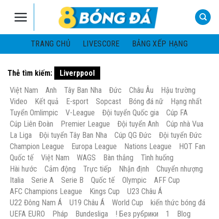
Skip
to
content
TRANG CHỦ
LIVESCORE
BẢNG XẾP HẠNG
Thẻ tìm kiếm:
Liverppool
Việt Nam
Anh
Tây Ban Nha
Đức
Châu Âu
Hậu trường
Video
Kết quả
E-sport
Sopcast
Bóng đá nữ
Hạng nhất
Tuyển Omlimpic
V-League
Đội tuyển Quốc gia
Cúp FA
Cúp Liên Đoàn
Premier League
Đội tuyển Anh
Cúp nhà Vua
La Liga
Đội tuyển Tây Ban Nha
Cúp QG Đức
Đội tuyển Đức
Champion League
Europa League
Nations League
HOT Fan
Quốc tế
Việt Nam
WAGS
Bàn thắng
Tình huống
Hài hước
Cảm động
Trực tiếp
Nhận định
Chuyển nhượng
Italia
Serie A
Serie B
Quốc tế
Olympic
AFF Cup
AFC Champions League
Kings Cup
U23 Châu Á
U22 Đông Nam Á
U19 Châu Á
World Cup
kiến thức bóng đá
UEFA EURO
Pháp
Bundesliga
! Без рубрики
1
Blog