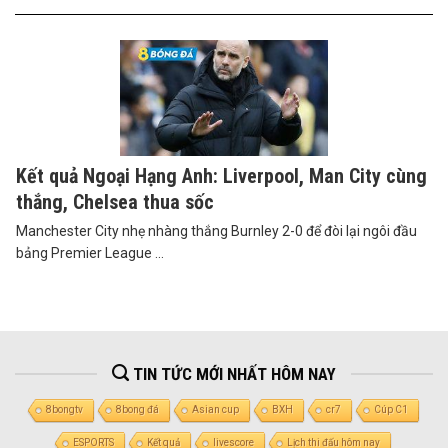
Kết quả Ngoại Hạng Anh: Liverpool, Man City cùng
thắng, Chelsea thua sốc
Manchester City nhẹ nhàng thắng Burnley 2-0 để đòi lại ngôi đầu
bảng Premier League ...
TIN TỨC MỚI NHẤT HÔM NAY
8bongtv
8bong đá
Asian cup
BXH
cr7
Cúp C1
ESPORTS
Kết quả
livescore
Lịch thi đấu hôm nay