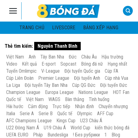
Skip
to
content
TRANG CHỦ
LIVESCORE
BẢNG XẾP HẠNG
Thẻ tìm kiếm:
Nguyễn Thanh Bình
Việt Nam
Anh
Tây Ban Nha
Đức
Châu Âu
Hậu trường
Video
Kết quả
E-sport
Sopcast
Bóng đá nữ
Hạng nhất
Tuyển Omlimpic
V-League
Đội tuyển Quốc gia
Cúp FA
Cúp Liên Đoàn
Premier League
Đội tuyển Anh
Cúp nhà Vua
La Liga
Đội tuyển Tây Ban Nha
Cúp QG Đức
Đội tuyển Đức
Champion League
Europa League
Nations League
HOT Fan
Quốc tế
Việt Nam
WAGS
Bàn thắng
Tình huống
Hài hước
Cảm động
Trực tiếp
Nhận định
Chuyển nhượng
Italia
Serie A
Serie B
Quốc tế
Olympic
AFF Cup
AFC Champions League
Kings Cup
U23 Châu Á
U22 Đông Nam Á
U19 Châu Á
World Cup
kiến thức bóng đá
UEFA EURO
Pháp
Bundesliga
! Без рубрики
1
Blog