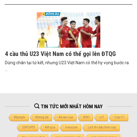
4 cầu thủ U23 Việt Nam có thể gọi lên ĐTQG
Dừng chân tại tứ kết, nhưng U23 Việt Nam có thể hy vọng bước ra
...
TIN TỨC MỚI NHẤT HÔM NAY
8bongtv
8bong đá
Asian cup
BXH
cr7
Cúp C1
ESPORTS
Kết quả
livescore
Lịch thi đấu hôm nay