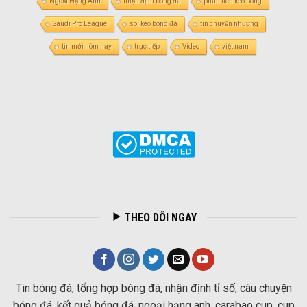
Ngoại Hạng Anh
nhận định bóng đá
phân tích kèo bóng
Saudi Pro League
soi kèo bóng đá
tin chuyển nhượng
tin mới hôm nay
trực tiếp
Video
việt nam
THEO DÕI NGAY
Tin bóng đá, tổng hợp bóng đá, nhận định tỉ số, câu chuyện
bóng đá, kết quả bóng đá, ngoại hạng anh, carabao cup, cup